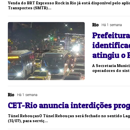
Venda do BRT Expresso Rock in Rio já está disponível pelo aplic
Transportes (SMTR)...
Rio
Há 1 semana
Prefeitur
identifica
atingiu o 
A Secretaria Munic
operadores do siste
Rio
Há 1 semana
CET-Rio anuncia interdições prog
Túnel RebouçasO Túnel Rebouças será fechado no sentido Lagoa,
(31/07), para serviç...