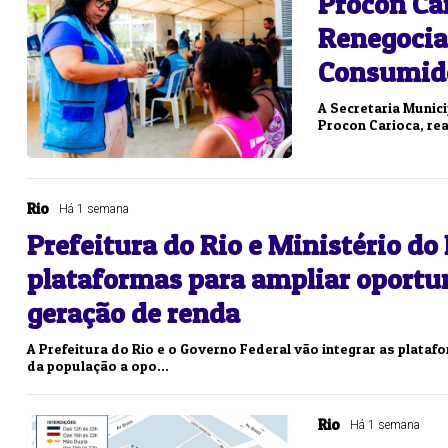
Procon Ca
Lotofácil
Lotomania
Renegocia
o 3756 (07/08/26)
Concurso 2960 (07/0
Consumido
06
09
10
11
11
15
16
18
2
A Secretaria Munic
Procon Carioca, real
16
19
20
21
29
37
43
46
4
22
60
65
69
78
Rio
Há 1 semana
er detalhes
Ver detalhes
Prefeitura do Rio e Ministério d
plataformas para ampliar oport
geração de renda
A Prefeitura do Rio e o Governo Federal vão integrar as plata
da população a opo...
Rio
Há 1 semana