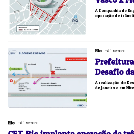
A Companhia de Eng
operação de trânsit
Rio
Há 1 semana
Prefeitur
Desafio d
A realização do Des
de Janeiro e em Nit
Rio
Há 1 semana
CET-Rio implanta operação de trâ