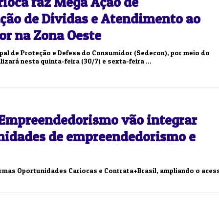
rioca faz Mega Ação de
Duplasena
ção de Dívidas e Atendimento ao
8/26)
Concurso 2993 (07/08/26)
r na Zona Oeste
1
26
27
03
07
08
11
28
50
ipal de Proteção e Defesa do Consumidor (Sedecon), por meio do
izará nesta quinta-feira (30/7) e sexta-feira ...
9
50
57
Ver detalhes
88
91
o Empreendedorismo vão integrar
unidades de empreendedorismo e
formas Oportunidades Cariocas e Contrata+Brasil, ampliando o aces