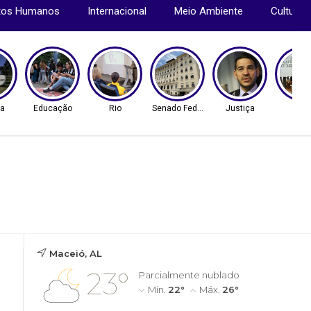
itos Humanos
Internacional
Meio Ambiente
Cultura
ca
Educação
Rio
Senado Federal
Justiça
Rio
Maceió, AL
23°
Parcialmente nublado
Mín.
22°
Máx.
26°