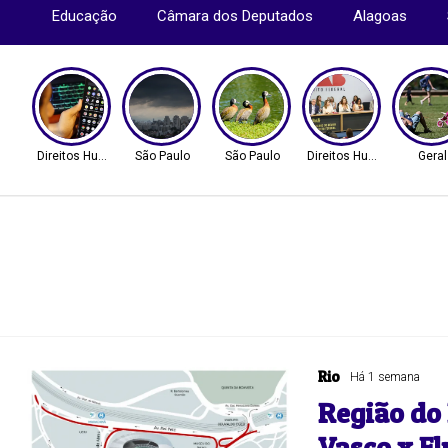
Educação
Câmara dos Deputados
Alagoas
Direitos Humanos
São Paulo
São Paulo
Direitos Humanos
Geral
Rio
Há 1 semana
Região do
Vasco x F