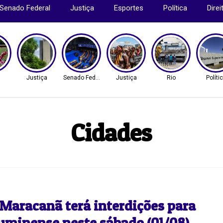
Senado Federal
Justiça
Esportes
Política
Dire
Justiça
Senado Federal
Justiça
Rio
Políti
Cidades
 Maracanã terá interdições para
luminense neste sábado (01/08)