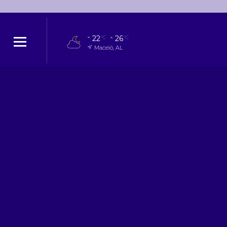
22
26
°C
°C
Maceió, AL