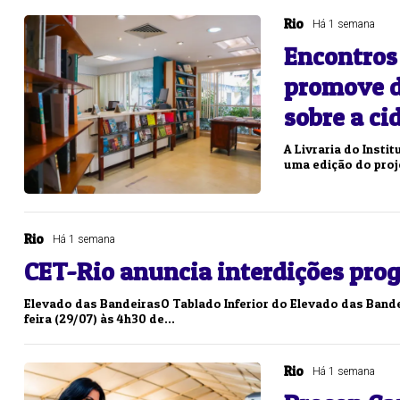
Rio
Há 1 semana
Encontros 
promove d
sobre a ci
A Livraria do Instit
uma edição do proje
Rio
Há 1 semana
CET-Rio anuncia interdições prog
Elevado das BandeirasO Tablado Inferior do Elevado das Bande
feira (29/07) às 4h30 de...
Rio
Há 1 semana