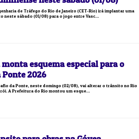
enharia de Tráfego do Rio de Janeiro (CET-Rio) irá implantar uma
o neste sábado (01/08) para o jogo entre Vasc...
a monta esquema especial para o
a Ponte 2026
afio da Ponte, neste domingo (02/08), vai alterar o trânsito no Rio
erói. A Prefeitura do Rio montou um esque...
nsito para obras na Gávea