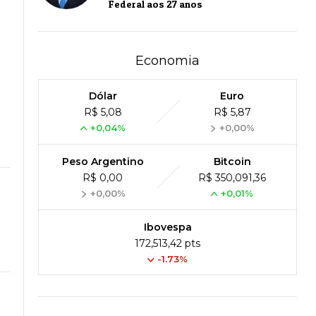
Federal aos 27 anos
Economia
Dólar
Euro
R$ 5,08
R$ 5,87
+0,04%
+0,00%
Peso Argentino
Bitcoin
R$ 0,00
R$ 350,091,36
+0,00%
+0,01%
Ibovespa
172,513,42 pts
-1.73%