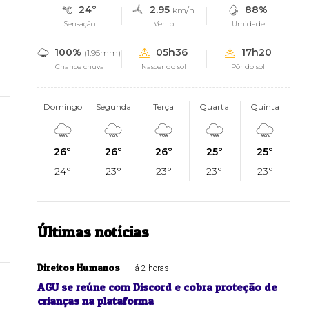
24°
2.95
88%
km/h
Sensação
Vento
Umidade
100%
05h36
17h20
(1.95mm)
Chance chuva
Nascer do sol
Pôr do sol
Domingo
Segunda
Terça
Quarta
Quinta
26°
26°
26°
25°
25°
24°
23°
23°
23°
23°
Últimas notícias
Direitos Humanos
Há 2 horas
AGU se reúne com Discord e cobra proteção de
crianças na plataforma