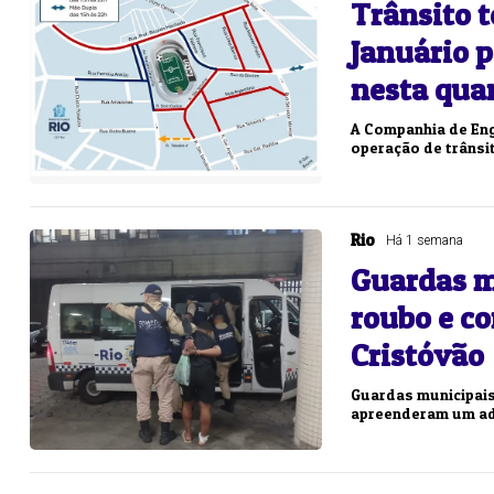
Trânsito t
Januário 
nesta quar
A Companhia de Eng
operação de trânsit
Rio
Há 1 semana
Guardas 
roubo e c
Cristóvão
Guardas municipai
apreenderam um ado