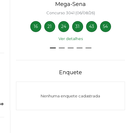
Mega-Sena
Concurso 3041 (06/08/26)
16
21
24
31
43
54
Ver detalhes
Enquete
Nenhuma enquete cadastrada
so