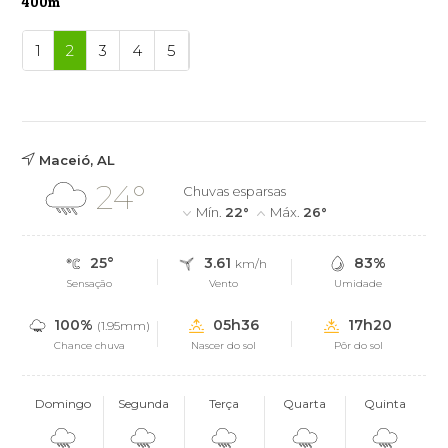
400m
1
2
3
4
5
Maceió, AL
24°
Chuvas esparsas
Mín.
22°
Máx.
26°
25°
3.61
83%
km/h
Sensação
Vento
Umidade
100%
05h36
17h20
(1.95mm)
Chance chuva
Nascer do sol
Pôr do sol
Domingo
Segunda
Terça
Quarta
Quinta