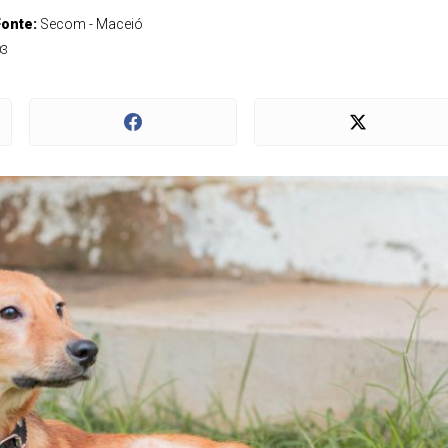
Fonte:
Secom - Maceió
03