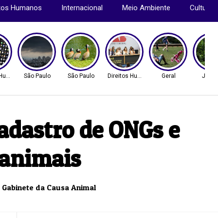
itos Humanos
Internacional
Meio Ambiente
Cultura
s Humanos
São Paulo
São Paulo
Direitos Humanos
Geral
Justi
cadastro de ONGs e
 animais
o Gabinete da Causa Animal