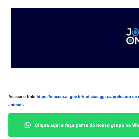
Acesse o link:
https://maceio.al.gov.
br/noticias/ggi-ca/prefeitura-
de-
animais
Clique aqui e faça parte do nosso grupo no W