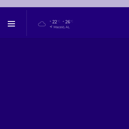
22
26
°C
°C
Maceió, AL