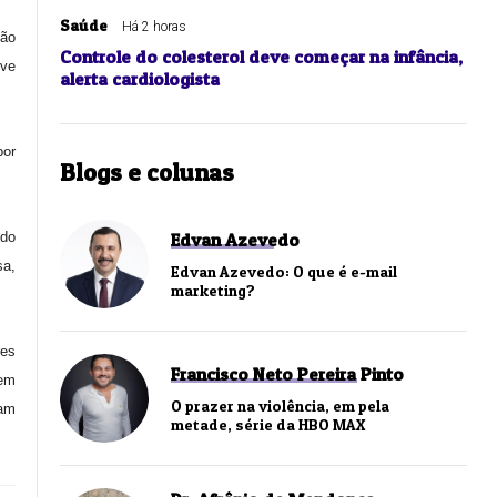
Saúde
Há 2 horas
ção
Controle do colesterol deve começar na infância,
eve
alerta cardiologista
por
Blogs e colunas
odo
Edvan Azevedo
sa,
Edvan Azevedo: O que é e-mail
marketing?
res
Francisco Neto Pereira Pinto
 em
O prazer na violência, em pela
ham
metade, série da HBO MAX