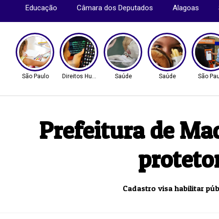
Educação
Câmara dos Deputados
Alagoas
São Paulo
Direitos Humanos
Saúde
Saúde
São Pau
Prefeitura de Mac
proteto
Cadastro visa habilitar p