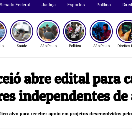
Senado Federal
Justiça
Esportes
Política
Dire
lo
Saúde
São Paulo
Política
São Paulo
Direito
eió abre edital para 
res independentes de
úblico alvo para receber apoio em projetos desenvolvidos pel