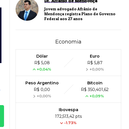
Dr. Afrânio de Mendonça
Jovem advogado Afrânio de
Mendonça registra Plano de Governo
Federal aos 27 anos
Economia
Dólar
Euro
R$ 5,08
R$ 5,87
+0,04%
+0,00%
Peso Argentino
Bitcoin
R$ 0,00
R$ 350,401,62
-
+0,00%
+0,09%
Ibovespa
172,513,42 pts
-1.73%