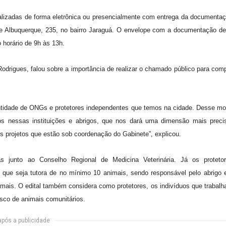
alizadas de forma eletrônica ou presencialmente com entrega da documenta
á e Albuquerque, 235, no bairro Jaraguá. O envelope com a documentação d
 horário de 9h às 13h.
drigues, falou sobre a importância de realizar o chamado público para com
antidade de ONGs e protetores independentes que temos na cidade. Desse m
s nessas instituições e abrigos, que nos dará uma dimensão mais preci
 os projetos que estão sob coordenação do Gabinete”, explicou.
as junto ao Conselho Regional de Medicina Veterinária. Já os proteto
 que seja tutora de no mínimo 10 animais, sendo responsável pelo abrigo
imais. O edital também considera como protetores, os indivíduos que trabal
sco de animais comunitários.
após a publicidade