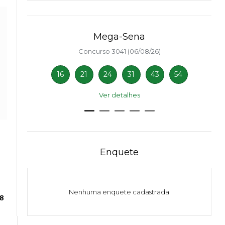
Mega-Sena
Concurso 3041 (06/08/26)
16
21
24
31
43
54
Ver detalhes
Enquete
Nenhuma enquete cadastrada
28