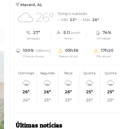
Maceió, AL
26°
Tempo nublado
Mín.
22°
Máx.
26°
27°
5.11
74%
km/h
Sensação
Vento
Umidade
100%
05h36
17h20
(1.95mm)
Chance chuva
Nascer do sol
Pôr do sol
Domingo
Segunda
Terça
Quarta
Quinta
26°
26°
26°
25°
25°
24°
23°
23°
23°
23°
Últimas notícias