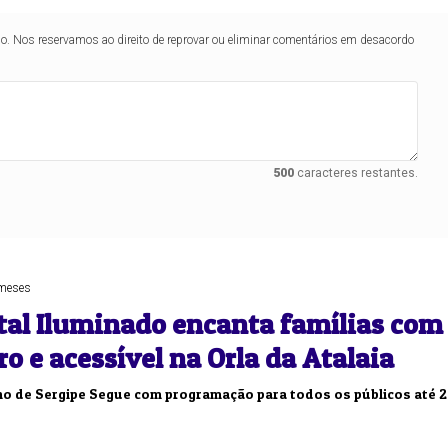
lo. Nos reservamos ao direito de reprovar ou eliminar comentários em desacordo
Duplasena
8/26)
Concurso 2993 (07/08/26)
1
26
27
03
07
08
11
28
50
500
caracteres restantes.
9
50
57
Ver detalhes
88
91
meses
atal Iluminado encanta famílias com
ro e acessível na Orla da Atalaia
rno de Sergipe Segue com programação para todos os públicos até 