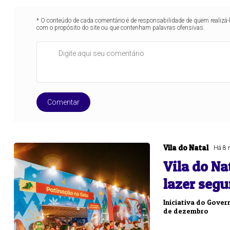
* O conteúdo de cada comentário é de responsabilidade de quem realizá-
com o propósito do site ou que contenham palavras ofensivas.
Lotofácil
Lotomania
o 3756 (07/08/26)
Concurso 2960 (07/0
06
09
10
11
11
15
16
18
2
16
19
20
21
29
37
43
46
4
Comentar
22
60
65
69
78
er detalhes
Ver detalhes
Vila do Natal
Há 8 
Vila do N
lazer segu
Iniciativa do Gove
de dezembro