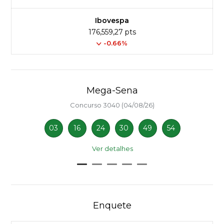
Ibovespa
176,559,27 pts
-0.66%
Mega-Sena
Concurso 3040 (04/08/26)
03
16
24
30
49
54
Ver detalhes
Enquete