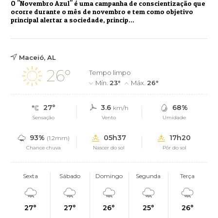
O "Novembro Azul" é uma campanha de conscientização que
ocorre durante o mês de novembro e tem como objetivo
principal alertar a sociedade, princip...
Maceió, AL
26°
Tempo limpo
Mín.
23°
Máx.
26°
27°
3.6
68%
km/h
Sensação
Vento
Umidade
93%
05h37
17h20
(1.2mm)
Chance chuva
Nascer do sol
Pôr do sol
Sexta
Sábado
Domingo
Segunda
Terça
27°
27°
26°
25°
26°