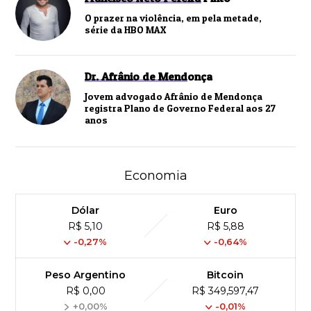
O prazer na violência, em pela metade,
série da HBO MAX
Dr. Afrânio de Mendonça
Jovem advogado Afrânio de Mendonça
registra Plano de Governo Federal aos 27
anos
Economia
Dólar
Euro
R$ 5,10
R$ 5,88
-0,27%
-0,64%
Peso Argentino
Bitcoin
R$ 0,00
R$ 349,597,47
+0,00%
-0,01%