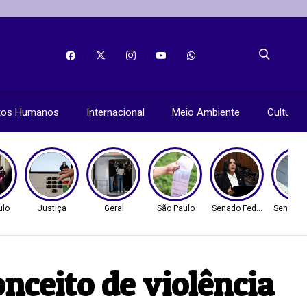
itos Humanos
Internacional
Meio Ambiente
Cultura
ulo
Justiça
Geral
São Paulo
Senado Federal
Senado 
nceito de violência