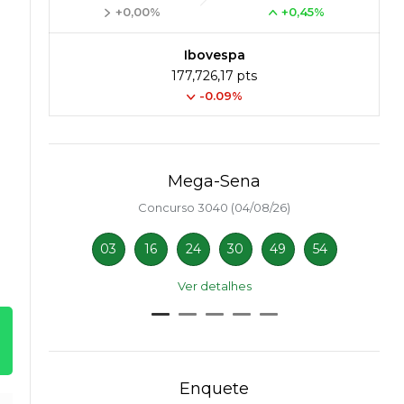
+0,00%
+0,45%
Ibovespa
177,726,17 pts
-0.09%
Mega-Sena
Concurso 3040 (04/08/26)
03
16
24
30
49
54
Ver detalhes
Enquete