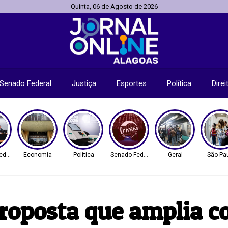
Quinta, 06 de Agosto de 2026
Senado Federal
Justiça
Esportes
Política
Dire
ederal
Economia
Política
Senado Federal
Geral
São Pa
oposta que amplia co