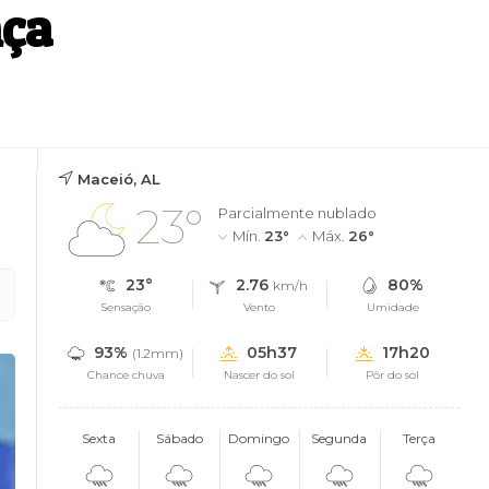
nça
Maceió, AL
23°
Parcialmente nublado
Mín.
23°
Máx.
26°
23°
2.76
80%
km/h
Sensação
Vento
Umidade
93%
05h37
17h20
(1.2mm)
Chance chuva
Nascer do sol
Pôr do sol
Sexta
Sábado
Domingo
Segunda
Terça