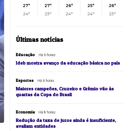
27°
27°
26°
25°
26°
24°
23°
24°
24°
23°
Últimas notícias
Educação
Há 6 horas
Ideb mostra avanço da educação básica no país
Esportes
Há 6 horas
Maiores campeões, Cruzeiro e Grêmio vão às
quartas da Copa do Brasil
Economia
Há 8 horas
Redução da taxa de juros ainda é insuficiente,
avaliam entidades