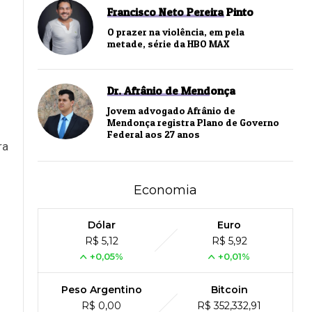
Francisco Neto Pereira Pinto
O prazer na violência, em pela
metade, série da HBO MAX
Dr. Afrânio de Mendonça
Jovem advogado Afrânio de
Mendonça registra Plano de Governo
Federal aos 27 anos
ra
Economia
Dólar
Euro
R$ 5,12
R$ 5,92
+0,05%
+0,01%
Peso Argentino
Bitcoin
R$ 0,00
R$ 352,332,91