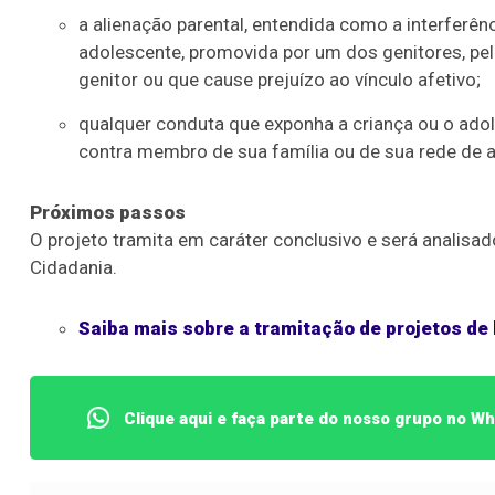
a alienação parental, entendida como a interferên
adolescente, promovida por um dos genitores, pel
genitor ou que cause prejuízo ao vínculo afetivo;
qualquer conduta que exponha a criança ou o adole
contra membro de sua família ou de sua rede de a
Próximos passos
Lotofácil
Lotomania
O projeto tramita em
caráter conclusivo
e será analisad
o 3754 (05/08/26)
Concurso 2959 (05/0
Cidadania.
05
07
08
11
05
08
10
12
2
Saiba mais sobre a tramitação de projetos de 
16
20
21
23
35
36
43
49
5
25
63
64
65
70
Clique aqui e faça parte do nosso grupo no W
er detalhes
Ver detalhes