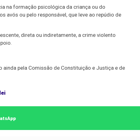
cia na formação psicológica da criança ou do
os avós ou pelo responsável, que leve ao repúdio de
scente, direta ou indiretamente, a crime violento
poio.
Duplasena
o ainda pela Comissão de Constituição e Justiça e de
8/26)
Concurso 2992 (05/08/26)
2
27
33
10
14
16
21
30
31
lei
0
56
61
Ver detalhes
74
93
hatsApp