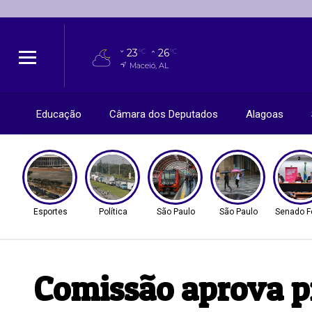
23
26
°C
°C
Maceió, AL
Educação
Câmara dos Deputados
Alagoas
Esportes
Política
São Paulo
São Paulo
Senado F
Comissão aprova pr