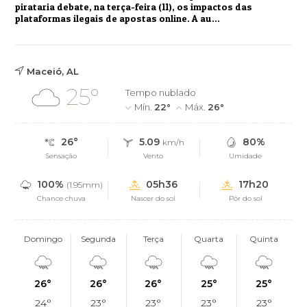
pirataria debate, na terça-feira (11), os impactos das
plataformas ilegais de apostas online. A au...
Maceió, AL
25°
Tempo nublado
Mín.
22°
Máx.
26°
26°
5.09
80%
km/h
Sensação
Vento
Umidade
100%
05h36
17h20
(1.95mm)
Chance chuva
Nascer do sol
Pôr do sol
Domingo
Segunda
Terça
Quarta
Quinta
26°
26°
26°
25°
25°
24°
23°
23°
23°
23°