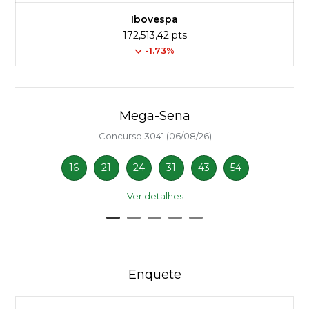
Ibovespa
172,513,42 pts
-1.73%
Mega-Sena
Concurso 3041 (06/08/26)
16
21
24
31
43
54
Ver detalhes
Enquete