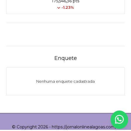
175,546,36 pts
-1.23%
Enquete
Nenhuma enquete cadastrada
© Copyright 2026 - https://jornalonlinealagoas.com/ -