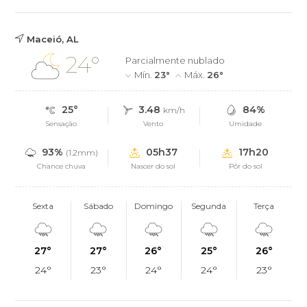
Maceió, AL
24°
Parcialmente nublado
Mín.
23°
Máx.
26°
25°
3.48
84%
km/h
Sensação
Vento
Umidade
93%
05h37
17h20
(1.2mm)
Chance chuva
Nascer do sol
Pôr do sol
Sexta
Sábado
Domingo
Segunda
Terça
27°
27°
26°
25°
26°
24°
23°
24°
24°
23°