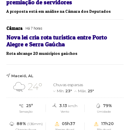
premiação de servidores
A proposta está em análise na Câmara dos Deputados
Câmara
Há 7 horas
Nova lei cria rota turística entre Porto
Alegre e Serra Gaúcha
Rota abrange 20 municípios gaúchos
Maceió, AL
24°
Chuvas esparsas
Mín.
23°
Máx.
25°
25°
3.13
79%
km/h
Sensação
Vento
Umidade
88%
05h37
17h20
(1.36mm)
Chance chuva
Nascer do sol
Pôr do sol