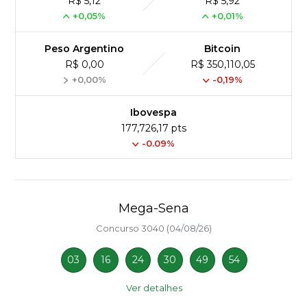
R$ 5,12
R$ 5,92
+0,05%
+0,01%
Peso Argentino
Bitcoin
R$ 0,00
R$ 350,110,05
+0,00%
-0,19%
Ibovespa
177,726,17 pts
-0.09%
Mega-Sena
Concurso 3040 (04/08/26)
03
16
24
30
49
54
Ver detalhes