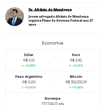
Dr. Afrânio de Mendonça
Jovem advogado Afrânio de Mendonça
registra Plano de Governo Federal aos 27
anos
Economia
Dólar
Euro
R$ 5,12
R$ 5,92
+0,05%
+0,01%
Peso Argentino
Bitcoin
R$ 0,00
R$ 352,332,91
+0,00%
+0,45%
Ibovespa
177,726,17 pts