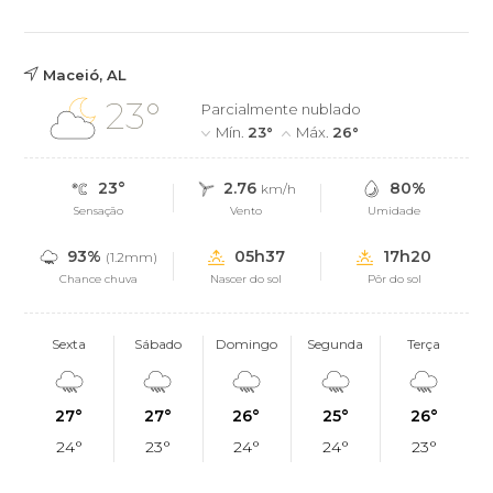
Maceió, AL
23°
Parcialmente nublado
Mín.
23°
Máx.
26°
23°
2.76
80%
km/h
Sensação
Vento
Umidade
93%
05h37
17h20
(1.2mm)
Chance chuva
Nascer do sol
Pôr do sol
Sexta
Sábado
Domingo
Segunda
Terça
27°
27°
26°
25°
26°
24°
23°
24°
24°
23°