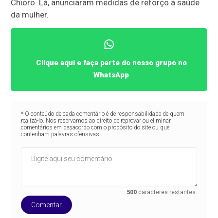
Chioro. Lá, anunciaram medidas de reforço à saúde
da mulher.
Clique aqui e faça parte do nosso grupo no
WhatsApp
* O conteúdo de cada comentário é de responsabilidade de quem
realizá-lo. Nos reservamos ao direito de reprovar ou eliminar
comentários em desacordo com o propósito do site ou que
contenham palavras ofensivas.
500
caracteres restantes.
Comentar