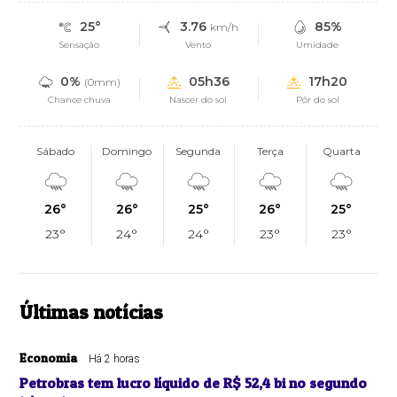
25°
3.76
85%
km/h
Sensação
Vento
Umidade
0%
05h36
17h20
(0mm)
Chance chuva
Nascer do sol
Pôr do sol
Sábado
Domingo
Segunda
Terça
Quarta
26°
26°
25°
26°
25°
23°
24°
24°
23°
23°
Últimas notícias
Economia
Há 2 horas
Petrobras tem lucro líquido de R$ 52,4 bi no segundo