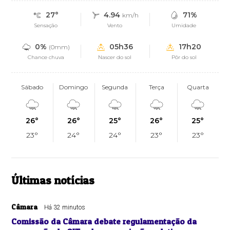
27°
4.94
71%
km/h
Sensação
Vento
Umidade
0%
05h36
17h20
(0mm)
Chance chuva
Nascer do sol
Pôr do sol
Sábado
Domingo
Segunda
Terça
Quarta
26°
26°
25°
26°
25°
23°
24°
24°
23°
23°
Últimas notícias
Câmara
Há 32 minutos
Comissão da Câmara debate regulamentação da