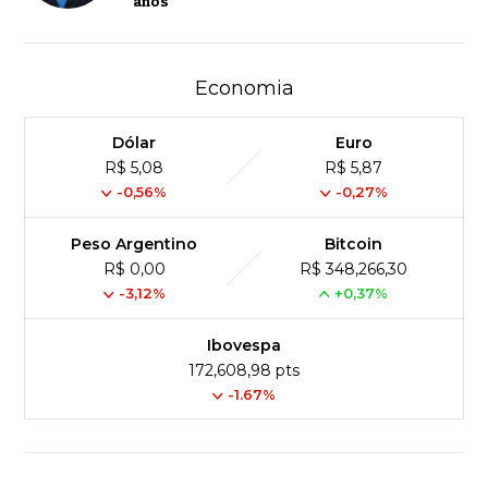
anos
Economia
Dólar
Euro
R$ 5,08
R$ 5,87
-0,56%
-0,27%
Peso Argentino
Bitcoin
R$ 0,00
R$ 348,266,30
-3,12%
+0,37%
Ibovespa
172,608,98 pts
-1.67%