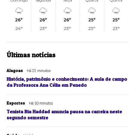
Domingo
Segunda
Terça
Quarta
Quinta
26°
26°
26°
25°
25°
24°
23°
23°
23°
23°
Últimas notícias
Alagoas
Há 22 minutos
História, patrimônio e conhecimento: A aula de campo
da Professora Ana Célia em Penedo
Esportes
Há 30 minutos
Tenista Bia Haddad anuncia pausa na carreira neste
segundo semestre