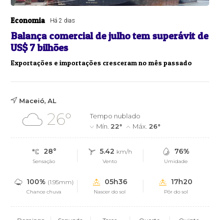
Economia
Há 2 dias
Balança comercial de julho tem superávit de
US$ 7 bilhões
Exportações e importações cresceram no mês passado
Maceió, AL
26°
Tempo nublado
Mín.
22°
Máx.
26°
28°
5.42
76%
km/h
Sensação
Vento
Umidade
100%
05h36
17h20
(1.95mm)
Chance chuva
Nascer do sol
Pôr do sol