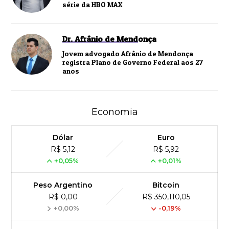
série da HBO MAX
Dr. Afrânio de Mendonça
Jovem advogado Afrânio de Mendonça
registra Plano de Governo Federal aos 27
anos
Economia
Dólar
Euro
R$ 5,12
R$ 5,92
+0,05%
+0,01%
Peso Argentino
Bitcoin
R$ 0,00
R$ 350,110,05
+0,00%
-0,19%