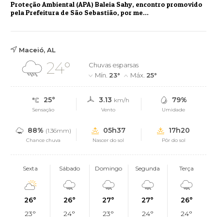
Proteção Ambiental (APA) Baleia Sahy, encontro promovido
pela Prefeitura de São Sebastião, por me...
Maceió, AL
24°
Chuvas esparsas
Mín.
23°
Máx.
25°
25°
3.13
79%
km/h
Sensação
Vento
Umidade
88%
05h37
17h20
(1.36mm)
Chance chuva
Nascer do sol
Pôr do sol
Sexta
Sábado
Domingo
Segunda
Terça
26°
26°
27°
27°
26°
23°
24°
23°
24°
24°