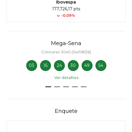
Ibovespa
177,726,17 pts
-0.09%
Mega-Sena
Concurso 3040 (04/08/26)
03
16
24
30
49
54
Ver detalhes
Enquete