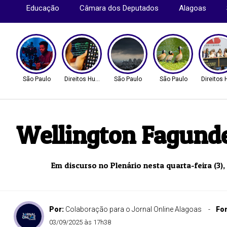
Educação
Câmara dos Deputados
Alagoas
São Paulo
Direitos Humanos
São Paulo
São Paulo
Direitos
Wellington Fagunde
Em discurso no Plenário nesta quarta-feira (3
Por:
Colaboração para o Jornal Online Alagoas
Fo
03/09/2025 às 17h38