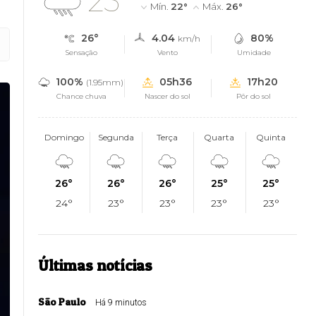
25°
Mín.
22°
Máx.
26°
26°
4.04
80%
km/h
Sensação
Vento
Umidade
100%
05h36
17h20
(1.95mm)
Chance chuva
Nascer do sol
Pôr do sol
Domingo
Segunda
Terça
Quarta
Quinta
26°
26°
26°
25°
25°
24°
23°
23°
23°
23°
Últimas notícias
São Paulo
Há 9 minutos