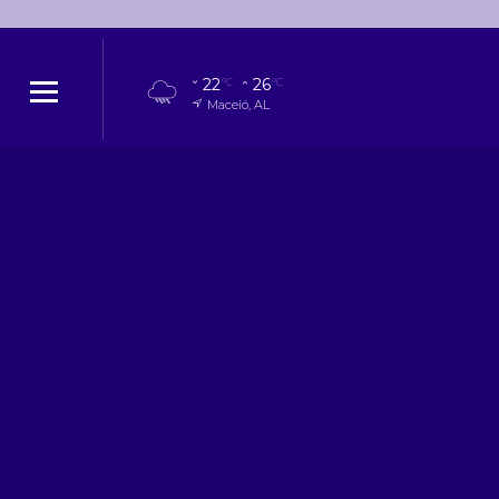
22
26
°C
°C
Maceió, AL