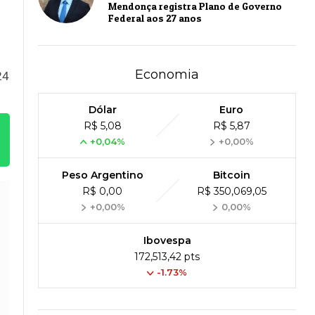
Mendonça registra Plano de Governo
Federal aos 27 anos
Economia
24
Dólar
Euro
R$ 5,08
R$ 5,87
+0,04%
+0,00%
Peso Argentino
Bitcoin
R$ 0,00
R$ 350,069,05
+0,00%
0,00%
Ibovespa
172,513,42 pts
-1.73%