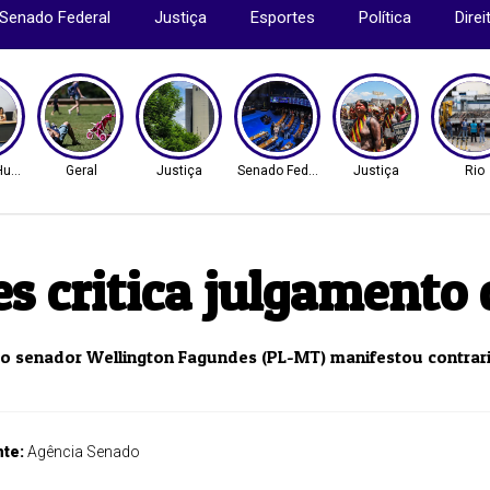
Senado Federal
Justiça
Esportes
Política
Dire
 Humanos
Geral
Justiça
Senado Federal
Justiça
Rio
s critica julgamento 
), o senador Wellington Fagundes (PL-MT) manifestou contrar
nte:
Agência Senado