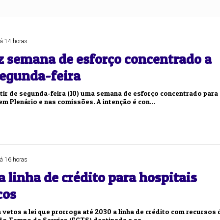
Duplasena
8/26)
Concurso 2993 (07/08/26)
á 14 horas
1
26
27
03
07
08
11
28
50
z semana de esforço concentrado a
segunda-feira
9
50
57
Ver detalhes
rtir de segunda-feira (10) uma semana de esforço concentrado para
88
91
m Plenário e nas comissões. A intenção é con...
á 16 horas
 linha de crédito para hospitais
cos
vetos a lei que prorroga até 2030 a linha de crédito com recursos 
do Tempo de Serviço (FGTS) destinada a sa...