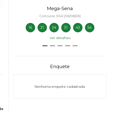
Mega-Sena
Concurso 3041 (06/08/26)
16
21
24
31
43
54
Ver detalhes
Enquete
Nenhuma enquete cadastrada
do