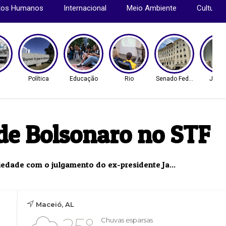
itos Humanos
Internacional
Meio Ambiente
Cultura
Política
Educação
Rio
Senado Federal
Justi
de Bolsonaro no STF
iedade com o julgamento do ex-presidente Ja...
Maceió, AL
Chuvas esparsas