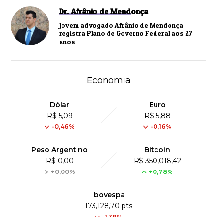
Dr. Afrânio de Mendonça
Jovem advogado Afrânio de Mendonça
registra Plano de Governo Federal aos 27
anos
Economia
Dólar
Euro
R$ 5,09
R$ 5,88
-0,46%
-0,16%
Peso Argentino
Bitcoin
R$ 0,00
R$ 350,018,42
+0,00%
+0,78%
Ibovespa
173,128,70 pts
-1.38%