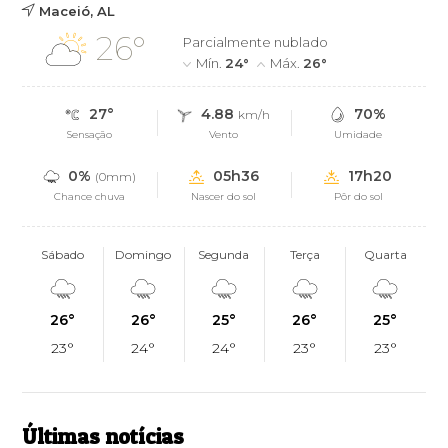
Maceió, AL
26°
Parcialmente nublado
Mín.
24°
Máx.
26°
27°
4.88
70%
km/h
Sensação
Vento
Umidade
0%
05h36
17h20
(0mm)
Chance chuva
Nascer do sol
Pôr do sol
Sábado
Domingo
Segunda
Terça
Quarta
26°
26°
25°
26°
25°
23°
24°
24°
23°
23°
Últimas notícias