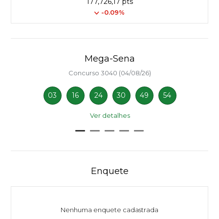
177,726,17 pts
-0.09%
Mega-Sena
Concurso 3040 (04/08/26)
03
16
24
30
49
54
Ver detalhes
Enquete
Nenhuma enquete cadastrada