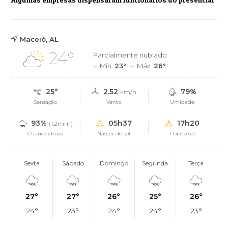
Maceió, AL
24°
Parcialmente nublado
Mín.
23°
Máx.
26°
25°
2.52
79%
km/h
Sensação
Vento
Umidade
93%
05h37
17h20
(1.2mm)
Chance chuva
Nascer do sol
Pôr do sol
Sexta
Sábado
Domingo
Segunda
Terça
27°
27°
26°
25°
26°
24°
23°
24°
24°
23°