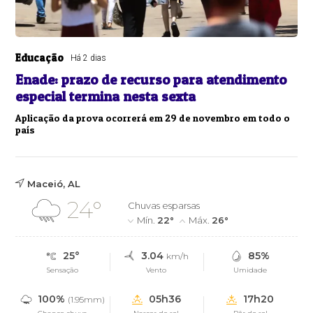
Educação
Há 2 dias
Enade: prazo de recurso para atendimento
especial termina nesta sexta
Aplicação da prova ocorrerá em 29 de novembro em todo o
país
Maceió, AL
24°
Chuvas esparsas
Mín.
22°
Máx.
26°
25°
3.04
85%
km/h
Sensação
Vento
Umidade
100%
05h36
17h20
(1.95mm)