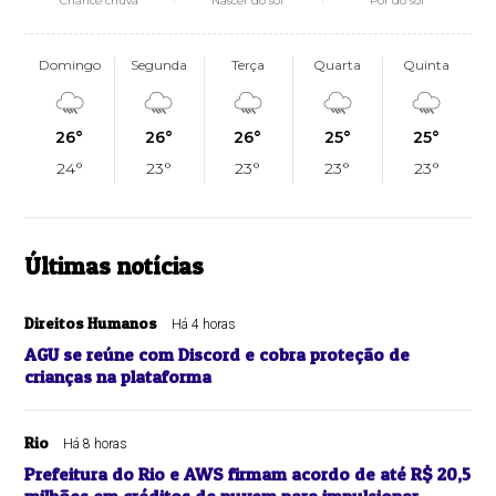
Chance chuva
Nascer do sol
Pôr do sol
Domingo
Segunda
Terça
Quarta
Quinta
26°
26°
26°
25°
25°
24°
23°
23°
23°
23°
Últimas notícias
Direitos Humanos
Há 4 horas
AGU se reúne com Discord e cobra proteção de
crianças na plataforma
Rio
Há 8 horas
Prefeitura do Rio e AWS firmam acordo de até R$ 20,5