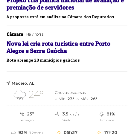
Projeto cria política nacional de avaliação e
premiação de servidores
A proposta está em análise na Câmara dos Deputados
Câmara
Há 7 horas
Nova lei cria rota turística entre Porto
Alegre e Serra Gaúcha
Rota abrange 20 municípios gaúchos
Maceió, AL
24°
Chuvas esparsas
Mín.
23°
Máx.
26°
25°
3.5
81%
km/h
Sensação
Vento
Umidade
93%
05h37
17h20
(1.2mm)