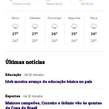
Chance chuva
Nascer do sol
Pôr do sol
Sexta
Sábado
Domingo
Segunda
Terça
27°
27°
26°
25°
26°
24°
23°
24°
24°
23°
Últimas notícias
Educação
Há 32 minutos
Ideb mostra avanço da educação básica no país
Esportes
Há 32 minutos
Maiores campeões, Cruzeiro e Grêmio vão às quartas
da Copa do Brasil