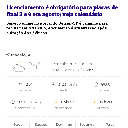
Licenciamento é obrigatório para placas de
final 3 e 4 em agosto; veja calendário
Serviço online no portal do Detran-SP é caminho para
regularizar o veículo; documento é atualização após
quitação dos débitos
Maceió, AL
24°
Parcialmente nublado
Mín.
23°
Máx.
26°
25°
3.23
80%
km/h
Sensação
Vento
Umidade
93%
05h37
17h20
(1.2mm)
Chance chuva
Nascer do sol
Pôr do sol
Sexta
Sábado
Domingo
Segunda
Terça