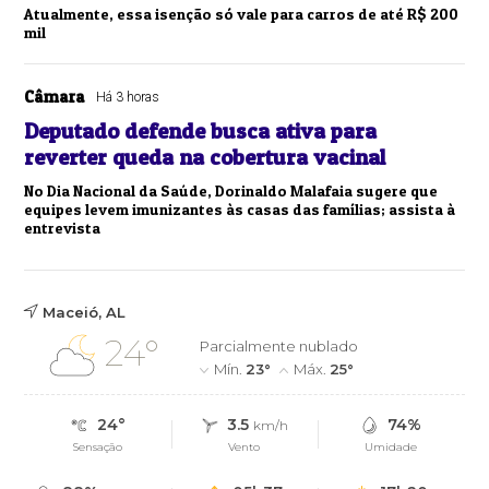
Atualmente, essa isenção só vale para carros de até R$ 200
mil
Câmara
Há 3 horas
Deputado defende busca ativa para
reverter queda na cobertura vacinal
No Dia Nacional da Saúde, Dorinaldo Malafaia sugere que
equipes levem imunizantes às casas das famílias; assista à
entrevista
Maceió, AL
24°
Parcialmente nublado
Mín.
23°
Máx.
25°
24°
3.5
74%
km/h
Sensação
Vento
Umidade