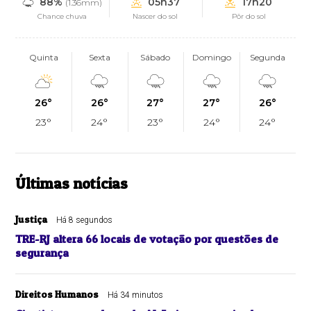
88%
05h37
17h20
(1.36mm)
Chance chuva
Nascer do sol
Pôr do sol
Quinta
Sexta
Sábado
Domingo
Segunda
26°
26°
27°
27°
26°
23°
24°
23°
24°
24°
Últimas notícias
Justiça
Há 8 segundos
TRE-RJ altera 66 locais de votação por questões de
segurança
Direitos Humanos
Há 34 minutos