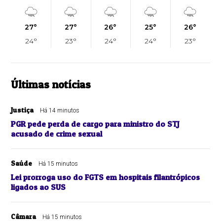
27°
27°
26°
25°
26°
24°
23°
24°
24°
23°
Últimas notícias
Justiça
Há 14 minutos
PGR pede perda de cargo para ministro do STJ
acusado de crime sexual
Saúde
Há 15 minutos
Lei prorroga uso do FGTS em hospitais filantrópicos
ligados ao SUS
Câmara
Há 15 minutos