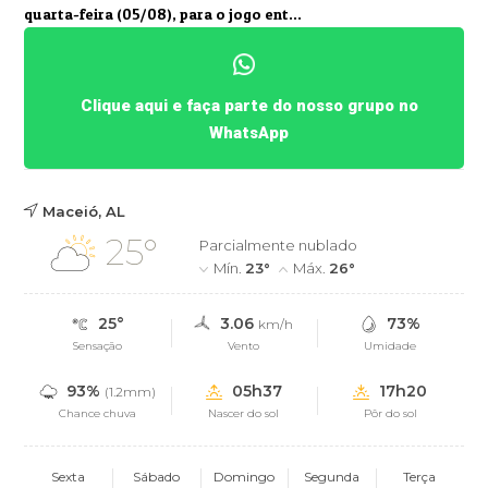
quarta-feira (05/08), para o jogo ent...
Clique aqui e faça parte do nosso grupo no
WhatsApp
Maceió, AL
25°
Parcialmente nublado
Mín.
23°
Máx.
26°
25°
3.06
73%
km/h
Sensação
Vento
Umidade
93%
05h37
17h20
(1.2mm)
Chance chuva
Nascer do sol
Pôr do sol
Sexta
Sábado
Domingo
Segunda
Terça