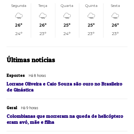
Segunda
Terça
Quarta
Quinta
Sexta
26°
26°
25°
25°
26°
24°
23°
24°
23°
23°
Últimas notícias
Esportes
Há 8 horas
Lorrane Oliveira e Caio Souza são ouro no Brasileiro
de Ginástica
Geral
Há 9 horas
Colombianas que morreram na queda de helicóptero
eram avó, mãe e filha