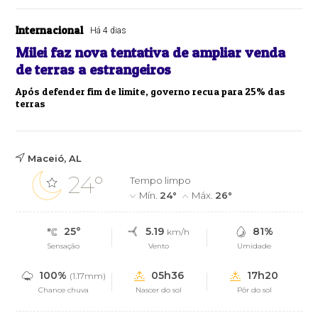
Internacional
Há 4 dias
Milei faz nova tentativa de ampliar venda
de terras a estrangeiros
Após defender fim de limite, governo recua para 25% das
terras
Maceió, AL
24°
Tempo limpo
Mín.
24°
Máx.
26°
25°
5.19
81%
km/h
Sensação
Vento
Umidade
100%
05h36
17h20
(1.17mm)
Chance chuva
Nascer do sol
Pôr do sol