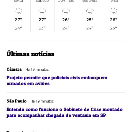
Sexta
Sábado
Domingo
Segunda
Terça
27°
27°
26°
25°
26°
24°
23°
24°
24°
23°
Últimas notícias
Câmara
Há 19 minutos
Projeto permite que policiais civis embarquem
armados em aviões
São Paulo
Há 19 minutos
Entenda como funciona o Gabinete de Crise montado
para acompanhar chegada de ventania em SP