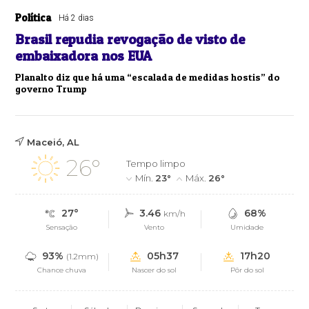
Política
Há 2 dias
Brasil repudia revogação de visto de
embaixadora nos EUA
Planalto diz que há uma “escalada de medidas hostis” do
governo Trump
Maceió, AL
26°
Tempo limpo
Mín.
23°
Máx.
26°
27°
3.46
68%
km/h
Sensação
Vento
Umidade
93%
05h37
17h20
(1.2mm)
Chance chuva
Nascer do sol
Pôr do sol