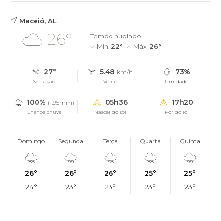
Maceió, AL
26°
Tempo nublado
Mín.
22°
Máx.
26°
27°
5.48
73%
km/h
Sensação
Vento
Umidade
100%
05h36
17h20
(1.95mm)
Chance chuva
Nascer do sol
Pôr do sol
Domingo
Segunda
Terça
Quarta
Quinta
26°
26°
26°
25°
25°
24°
23°
23°
23°
23°