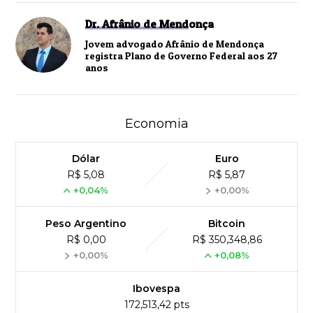
Dr. Afrânio de Mendonça
Jovem advogado Afrânio de Mendonça
registra Plano de Governo Federal aos 27
anos
Economia
Dólar
Euro
R$ 5,08
R$ 5,87
+0,04%
+0,00%
Peso Argentino
Bitcoin
R$ 0,00
R$ 350,348,86
+0,00%
+0,08%
Ibovespa
172,513,42 pts