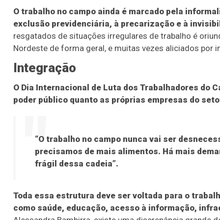
O trabalho no campo ainda é marcado pela informali
exclusão previdenciária, à precarização e à invisibi
resgatados de situações irregulares de trabalho é oriun
Nordeste de forma geral, e muitas vezes aliciados por 
Integração
O Dia Internacional de Luta dos Trabalhadores do 
poder público quanto as próprias empresas do setor
Lotofácil
Lotomania
o 3754 (05/08/26)
Concurso 2959 (05/0
“O trabalho no campo nunca vai ser desneces
precisamos de mais alimentos. Há mais demand
05
07
08
11
05
08
10
12
2
frágil dessa cadeia”.
16
20
21
23
35
36
43
49
5
Toda essa estrutura deve ser voltada para o trabalh
25
63
64
65
70
como saúde, educação, acesso à informação, infrae
er detalhes
Ver detalhes