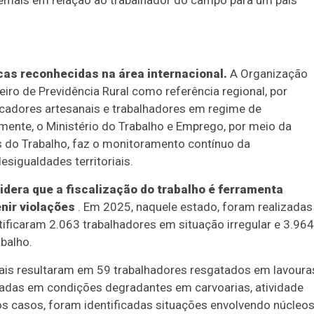
demais em relação ao trabalhador do campo para um país
icas reconhecidas na área internacional.
A Organização
eiro de Previdência Rural como referência regional, por
escadores artesanais e trabalhadores em regime de
lamente, o Ministério do Trabalho e Emprego, por meio da
s do Trabalho, faz o monitoramento contínuo da
esigualdades territoriais.
idera que a fiscalização do trabalho é ferramenta
nir violações
. Em 2025, naquele estado, foram realizadas
tificaram 2.063 trabalhadores em situação irregular e 3.964
abalho.
rais resultaram em 59 trabalhadores resgatados em lavoura
radas em condições degradantes em carvoarias, atividade
tos casos, foram identificadas situações envolvendo núcleo