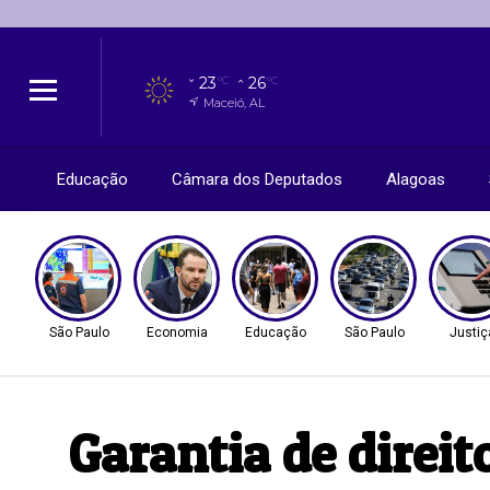
23
26
°C
°C
Maceió, AL
Educação
Câmara dos Deputados
Alagoas
São Paulo
Economia
Educação
São Paulo
Justiç
Garantia de direit