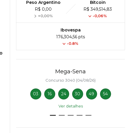
Peso Argentino
Bitcoin
R$ 0,00
R$ 349,514,83
+0,00%
-0,06%
Ibovespa
176,304,56 pts
-0.8%
o
Mega-Sena
Concurso 3040 (04/08/26)
03
16
24
30
49
54
Ver detalhes