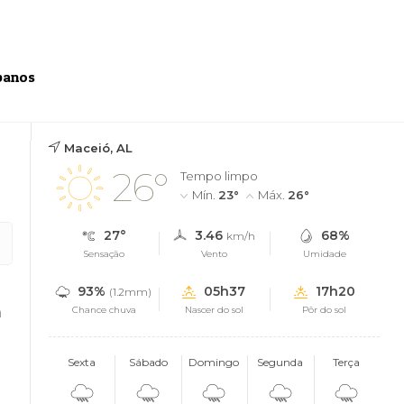
banos
Maceió, AL
26°
Tempo limpo
Mín.
23°
Máx.
26°
27°
3.46
68%
km/h
Sensação
Vento
Umidade
93%
05h37
17h20
(1.2mm)
m
Chance chuva
Nascer do sol
Pôr do sol
Sexta
Sábado
Domingo
Segunda
Terça