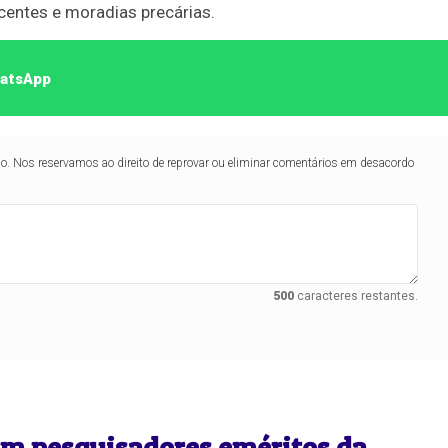
scentes e moradias precárias.
hatsApp
lo. Nos reservamos ao direito de reprovar ou eliminar comentários em desacordo
500
caracteres restantes.
ram pesquisadores eméritos da