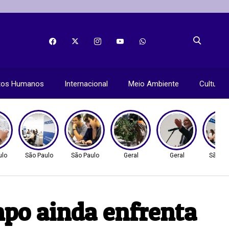
itos Humanos
Internacional
Meio Ambiente
Cultura
ulo
São Paulo
São Paulo
Geral
Geral
São Pa
ampo ainda enfrenta