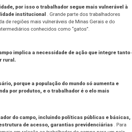
dade, por isso o trabalhador segue mais vulnerável à
lidade institucional
. Grande parte dos trabalhadores
da de regiões mais vulneráveis de Minas Gerais e do
intermediários conhecidos como “gatos”.
Campo implica a necessidade de ação que integre tanto 
 rural.
Duplasena
8/26)
Concurso 2992 (05/08/26)
sário, porque a população do mundo só aumenta e
a por produtos, e o trabalhador é o elo mais
2
27
33
10
14
16
21
30
31
0
56
61
Ver detalhes
ador do campo, incluindo políticas públicas e básicas,
74
93
strutura de acesso, garantias previdenciárias
. Para