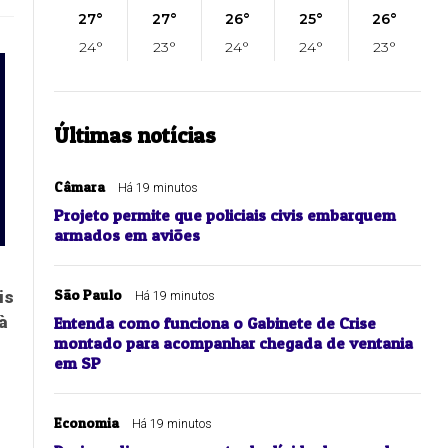
27°
27°
26°
25°
26°
24°
23°
24°
24°
23°
Últimas notícias
Câmara
Há 19 minutos
Projeto permite que policiais civis embarquem
armados em aviões
São Paulo
is
Há 19 minutos
à
Entenda como funciona o Gabinete de Crise
montado para acompanhar chegada de ventania
em SP
Economia
Há 19 minutos