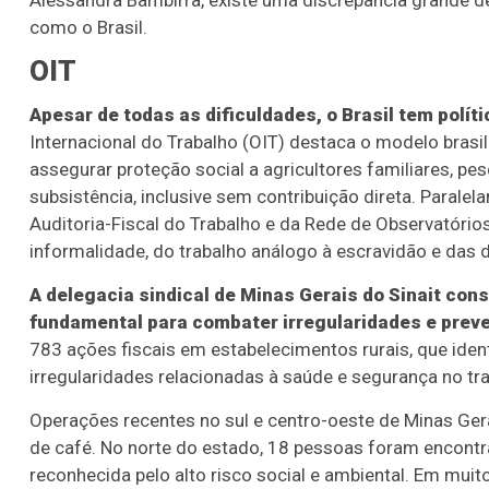
Alessandra Bambirra, existe uma discrepância grande 
como o Brasil.
OIT
Apesar de todas as dificuldades, o Brasil tem polít
Internacional do Trabalho (OIT) destaca o modelo brasil
assegurar proteção social a agricultores familiares, p
subsistência, inclusive sem contribuição direta. Parale
Auditoria-Fiscal do Trabalho e da Rede de Observatório
informalidade, do trabalho análogo à escravidão e das d
A delegacia sindical de Minas Gerais do Sinait cons
fundamental para combater irregularidades e preve
783 ações fiscais em estabelecimentos rurais, que iden
irregularidades relacionadas à saúde e segurança no tr
Operações recentes no sul e centro-oeste de Minas Ge
de café. No norte do estado, 18 pessoas foram encont
reconhecida pelo alto risco social e ambiental. Em mui