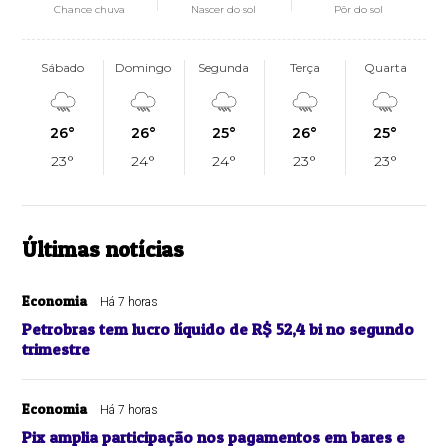
Chance chuva
Nascer do sol
Pôr do sol
Sábado
Domingo
Segunda
Terça
Quarta
26°
26°
25°
26°
25°
23°
24°
24°
23°
23°
Últimas notícias
Economia
Há 7 horas
Petrobras tem lucro líquido de R$ 52,4 bi no segundo
trimestre
Economia
Há 7 horas
Pix amplia participação nos pagamentos em bares e