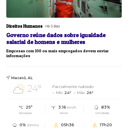
Direitos Humanos
Há 3 dias
Governo reúne dados sobre igualdade
salarial de homens e mulheres
Empresas com 100 ou mais empregados devem enviar
informações
Maceió, AL
24°
Parcialmente nublado
Mín.
24°
Máx.
26°
25°
3.16
83%
km/h
Sensação
Vento
Umidade
0%
05h36
17h20
(0mm)