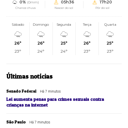
0%
05h36
17h20
(0mm)
Chance chuva
Nascer do sol
Pôr do sol
Sábado
Domingo
Segunda
Terça
Quarta
26°
26°
25°
26°
25°
23°
24°
24°
23°
23°
Últimas notícias
Senado Federal
Há 7 minutos
Lei aumenta penas para crimes sexuais contra
crianças na internet
São Paulo
Há 7 minutos