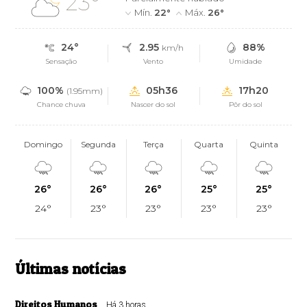
23°
Mín.
22°
Máx.
26°
24°
2.95
88%
km/h
Sensação
Vento
Umidade
100%
05h36
17h20
(1.95mm)
Chance chuva
Nascer do sol
Pôr do sol
Domingo
Segunda
Terça
Quarta
Quinta
26°
26°
26°
25°
25°
24°
23°
23°
23°
23°
Últimas notícias
Direitos Humanos
Há 3 horas