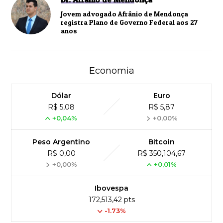
Jovem advogado Afrânio de Mendonça
registra Plano de Governo Federal aos 27
anos
Economia
Dólar
Euro
R$ 5,08
R$ 5,87
+0,04%
+0,00%
Peso Argentino
Bitcoin
R$ 0,00
R$ 350,104,67
+0,00%
+0,01%
Ibovespa
172,513,42 pts
-1.73%