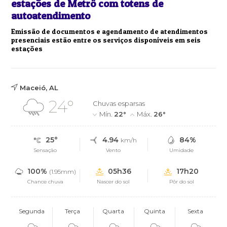
estações de Metrô com totens de
autoatendimento
Emissão de documentos e agendamento de atendimentos
presenciais estão entre os serviços disponíveis em seis
estações
Maceió, AL
24°
Chuvas esparsas
Mín.
22°
Máx.
26°
25°
4.94
84%
km/h
Sensação
Vento
Umidade
100%
05h36
17h20
(1.95mm)
Chance chuva
Nascer do sol
Pôr do sol
Segunda
Terça
Quarta
Quinta
Sexta