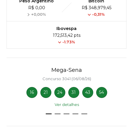
Peso Argentino
Bitcoin
R$ 0,00
R$ 348,979,45
+0,00%
-0,31%
Ibovespa
172,513,42 pts
-1.73%
Mega-Sena
Concurso 3041 (06/08/26)
16
21
24
31
43
54
Ver detalhes