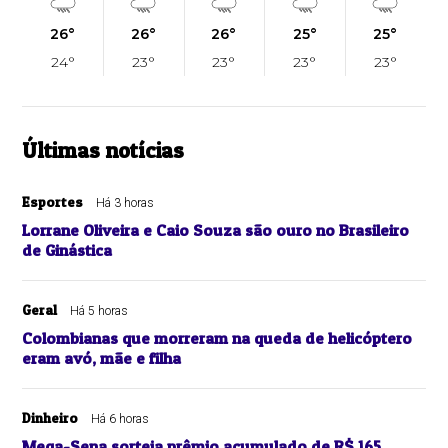
26°
26°
26°
25°
25°
24°
23°
23°
23°
23°
Últimas notícias
Esportes
Há 3 horas
Lorrane Oliveira e Caio Souza são ouro no Brasileiro
de Ginástica
Geral
Há 5 horas
Colombianas que morreram na queda de helicóptero
eram avó, mãe e filha
Dinheiro
Há 6 horas
Mega-Sena sorteia prêmio acumulado de R$ 165