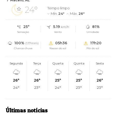
Maceió, AL
24°
Tempo limpo
Mín.
24°
Máx.
26°
25°
5.19
81%
km/h
Sensação
Vento
Umidade
100%
05h36
17h20
(1.17mm)
Chance chuva
Nascer do sol
Pôr do sol
Segunda
Terça
Quarta
Quinta
Sexta
26°
26°
25°
25°
26°
24°
23°
24°
23°
23°
Últimas notícias