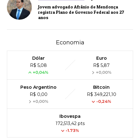
Jovem advogado Afrânio de Mendonça
registra Plano de Governo Federal aos 27
anos
Economia
Dólar
Euro
R$ 5,08
R$ 5,87
+0,04%
+0,00%
Peso Argentino
Bitcoin
R$ 0,00
R$ 349,221,10
+0,00%
-0,24%
Ibovespa
172,513,42 pts
-1.73%