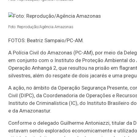
Foto: Reprodução/Agência Amazonas
Lotofácil
Lotomania
o 3755 (06/08/26)
Concurso 2959 (05/0
FOTOS: Beatriz Sampaio/PC-AM.
07
08
09
11
05
08
10
12
2
A Polícia Civil do Amazonas (PC-AM), por meio da Del
em conjunto com o Instituto de Proteção Ambiental do 
20
22
23
24
35
36
43
49
5
Operação Anhangá 2, que resultou na prisão em flagran
silvestres, além do resgate de dois jacarés e uma pregu
25
63
64
65
70
A ação, no âmbito da Operação Segurança Presente, con
er detalhes
Ver detalhes
Civil (DIPC), da Coordenadoria de Operações e Recursos 
Instituto de Criminalística (IC), do Instituto Brasileir
e da Amazonastur.
Conforme o delegado Guilherme Antoniazzi, titular da 
estavam sendo explorados economicamente e utilizados