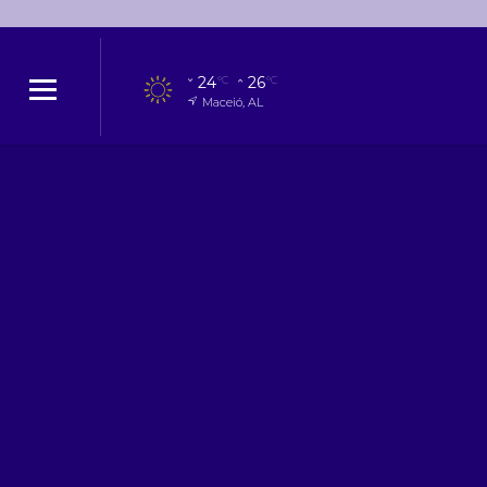
24
26
°C
°C
Maceió, AL