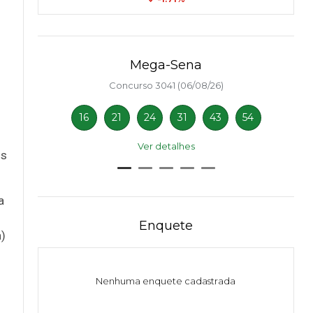
Mega-Sena
Concurso 3041 (06/08/26)
16
21
24
31
43
54
Ver detalhes
is
a
Enquete
a)
Nenhuma enquete cadastrada