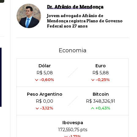
Dr. Afrânio de Mendonça
Jovem advogado Afrânio de
Mendonça registra Plano de Governo
Federal aos 27 anos
Economia
Dólar
Euro
R$ 5,08
R$ 5,88
-0,60%
-0,25%
Peso Argentino
Bitcoin
R$ 0,00
R$ 348,326,91
-3,12%
+0,43%
Ibovespa
172,550,75 pts
-1.71%