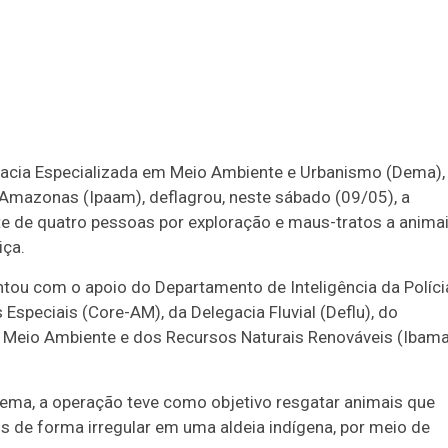
Duplasena
8/26)
Concurso 2992 (05/08/26)
2
27
33
10
14
16
21
30
31
egacia Especializada em Meio Ambiente e Urbanismo (Dema),
Amazonas (Ipaam), deflagrou, neste sábado (09/05), a
0
56
61
Ver detalhes
te de quatro pessoas por exploração e maus-tratos a anima
iça.
74
93
tou com o apoio do Departamento de Inteligência da Políci
Especiais (Core-AM), da Delegacia Fluvial (Deflu), do
o do Meio Ambiente e dos Recursos Naturais Renováveis (Ibam
Dema, a operação teve como objetivo resgatar animais que
 de forma irregular em uma aldeia indígena, por meio de