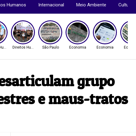
itos Humanos
Internacional
Meio Ambiente
Cultura
s Humanos
Direitos Humanos
São Paulo
Economia
Economia
Econo
esarticulam grupo
estres e maus-tratos