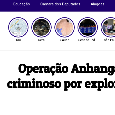
Educação
Câmara dos Deputados
Alagoas
Rio
Geral
Saúde
Senado Federal
São Pau
Operação Anhangá
criminoso por explo