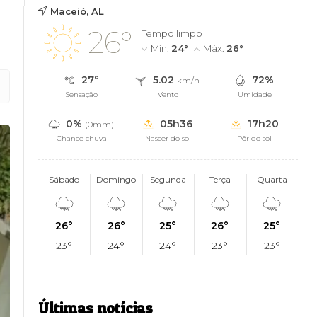
Maceió, AL
26°
Tempo limpo
Mín.
24°
Máx.
26°
27°
5.02
72%
km/h
Sensação
Vento
Umidade
0%
05h36
17h20
(0mm)
Chance chuva
Nascer do sol
Pôr do sol
Sábado
Domingo
Segunda
Terça
Quarta
26°
26°
25°
26°
25°
23°
24°
24°
23°
23°
Últimas notícias