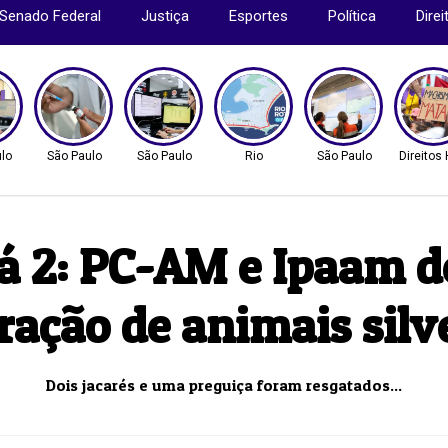
Senado Federal
Justiça
Esportes
Política
Dire
lo
São Paulo
São Paulo
Rio
São Paulo
Direito
 2: PC-AM e Ipaam d
ração de animais silv
Dois jacarés e uma preguiça foram resgatados...