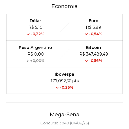
Economia
Dólar
Euro
R$ 5,10
R$ 5,89
-0,32%
-0,54%
Peso Argentino
Bitcoin
R$ 0,00
R$ 347,489,49
+0,00%
-0,56%
Ibovespa
177,092,56 pts
-0.36%
Mega-Sena
Concurso 3040 (04/08/26)