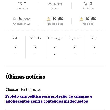
°
%
km/h
Sensação
Vento
Umidade
%
10h50
10h50
(mm)
Chance chuva
Nascer do sol
Pôr do sol
Sexta
Sábado
Domingo
Segunda
Terça
°
°
°
°
°
°
°
°
°
°
Últimas notícias
Câmara
Há 31 minutos
Projeto cria política para proteção de crianças e
adolescentes contra conteúdos inadequados