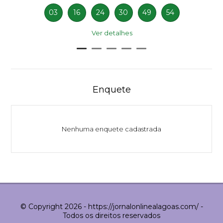
03
16
24
30
49
54
Ver detalhes
Enquete
Nenhuma enquete cadastrada
© Copyright 2026 - https://jornalonlinealagoas.com/ -
Todos os direitos reservados