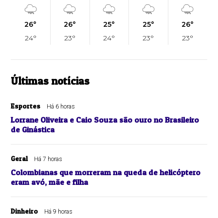
26°
26°
25°
25°
26°
24°
23°
24°
23°
23°
Últimas notícias
Esportes
Há 6 horas
Lorrane Oliveira e Caio Souza são ouro no Brasileiro
de Ginástica
Geral
Há 7 horas
Colombianas que morreram na queda de helicóptero
eram avó, mãe e filha
Dinheiro
Há 9 horas