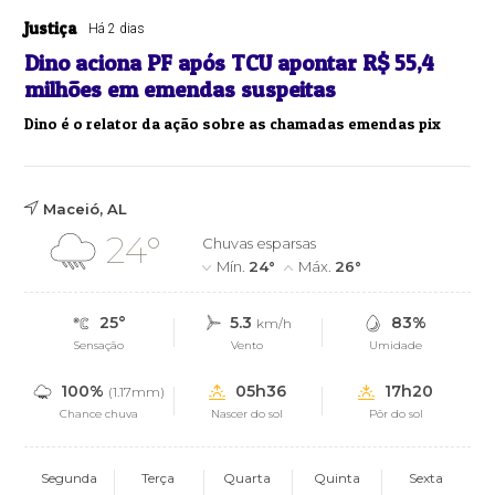
Justiça
Há 2 dias
Dino aciona PF após TCU apontar R$ 55,4
milhões em emendas suspeitas
Dino é o relator da ação sobre as chamadas emendas pix
Maceió, AL
24°
Chuvas esparsas
Mín.
24°
Máx.
26°
25°
5.3
83%
km/h
Sensação
Vento
Umidade
100%
05h36
17h20
(1.17mm)
Chance chuva
Nascer do sol
Pôr do sol
Segunda
Terça
Quarta
Quinta
Sexta