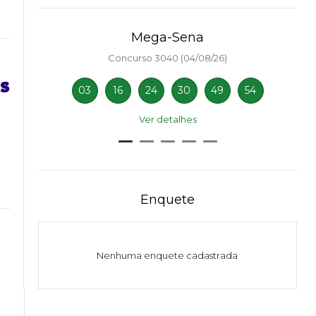
Mega-Sena
Concurso 3040 (04/08/26)
es
03
16
24
30
49
54
Ver detalhes
Enquete
Nenhuma enquete cadastrada