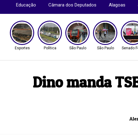
Educação
Câmara dos Deputados
Alagoas
Esportes
Política
São Paulo
São Paulo
Senado F
Dino manda TSE 
Ale