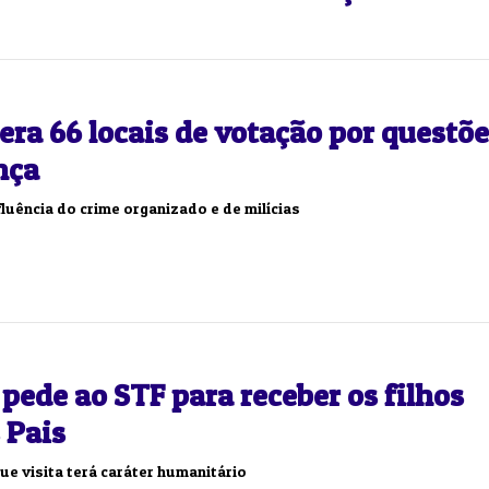
Duplasena
8/26)
Concurso 2992 (05/08/26)
era 66 locais de votação por questõ
2
27
33
10
14
16
21
30
31
nça
0
56
61
Ver detalhes
nfluência do crime organizado e de milícias
74
93
pede ao STF para receber os filhos
 Pais
ue visita terá caráter humanitário