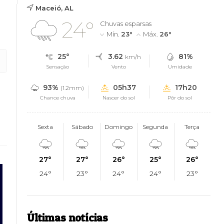
Maceió, AL
24°
Chuvas esparsas
Mín.
23°
Máx.
26°
25°
3.62
81%
km/h
Sensação
Vento
Umidade
93%
05h37
17h20
(1.2mm)
Chance chuva
Nascer do sol
Pôr do sol
Sexta
Sábado
Domingo
Segunda
Terça
27°
27°
26°
25°
26°
24°
23°
24°
24°
23°
Últimas notícias