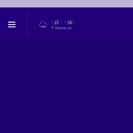
23
26
°C
°C
Maceió, AL