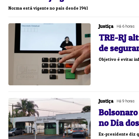
Norma está vigente no país desde 1941
Lotofácil
Lotomania
o 3754 (05/08/26)
Concurso 2959 (05/0
Justiça
Há 6 horas
TRE-RJ alt
05
07
08
11
05
08
10
12
2
de segura
16
20
21
23
35
36
43
49
5
Objetivo é evitar i
25
63
64
65
70
er detalhes
Ver detalhes
Justiça
Há 9 horas
Bolsonaro 
no Dia dos
Ex-presidente diz q