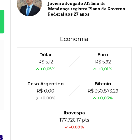
Jovem advogado Afrânio de
Mendonça registra Plano de Governo
Federal aos 27 anos
Economia
Dólar
Euro
R$ 5,12
R$ 5,92
+0,05%
+0,01%
Peso Argentino
Bitcoin
R$ 0,00
R$ 350,873,29
+0,00%
+0,03%
Ibovespa
177,726,17 pts
-0.09%
s