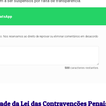
 a ser suspensos por falta de transparência.
hatsApp
lo. Nos reservamos ao direito de reprovar ou eliminar comentários em desacordo
500
caracteres restantes.
dade da Lei das Contravenções Penai