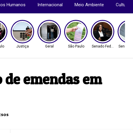
itos Humanos
Internacional
Meio Ambiente
Cultura
ulo
Justiça
Geral
São Paulo
Senado Federal
Senado 
so de emendas em
rsos