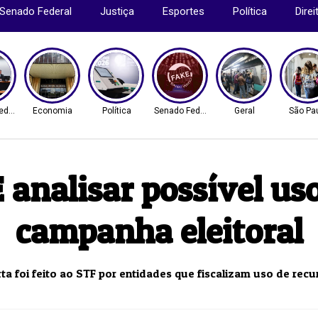
Senado Federal
Justiça
Esportes
Política
Dire
ederal
Economia
Política
Senado Federal
Geral
São Pa
analisar possível u
campanha eleitoral
rta foi feito ao STF por entidades que fiscalizam uso de recu