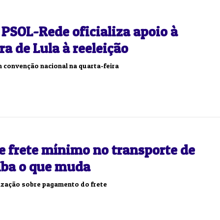
PSOL-Rede oficializa apoio à
a de Lula à reeleição
m convenção nacional na quarta-feira
Duplasena
8/26)
Concurso 2993 (07/08/26)
e frete mínimo no transporte de
1
26
27
03
07
08
11
28
50
aiba o que muda
9
50
57
Ver detalhes
lização sobre pagamento do frete
88
91