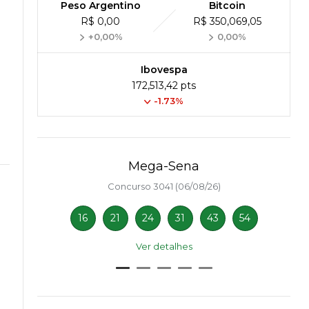
Peso Argentino
Bitcoin
R$ 0,00
R$ 350,069,05
+0,00%
0,00%
Ibovespa
172,513,42 pts
-1.73%
Mega-Sena
Concurso 3041 (06/08/26)
16
21
24
31
43
54
Ver detalhes