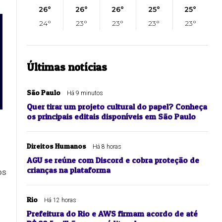
26°
26°
26°
25°
25°
24°
23°
23°
23°
23°
Últimas notícias
São Paulo
Há 9 minutos
Quer tirar um projeto cultural do papel? Conheça
os principais editais disponíveis em São Paulo
s
Direitos Humanos
Há 8 horas
AGU se reúne com Discord e cobra proteção de
crianças na plataforma
os
Rio
Há 12 horas
Prefeitura do Rio e AWS firmam acordo de até