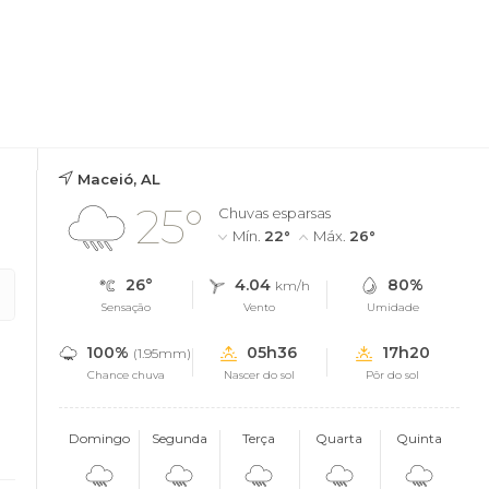
Maceió, AL
25°
Chuvas esparsas
Mín.
22°
Máx.
26°
26°
4.04
80%
km/h
Sensação
Vento
Umidade
100%
05h36
17h20
(1.95mm)
Chance chuva
Nascer do sol
Pôr do sol
Domingo
Segunda
Terça
Quarta
Quinta