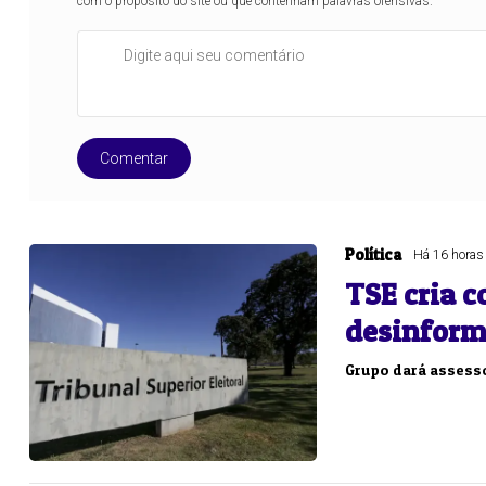
com o propósito do site ou que contenham palavras ofensivas.
Comentar
Política
Há 16 horas
TSE cria 
desinforma
Grupo dará assesso