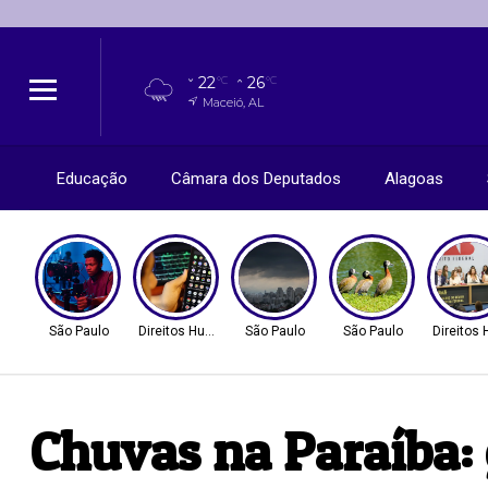
22
26
°C
°C
Maceió, AL
Educação
Câmara dos Deputados
Alagoas
São Paulo
Direitos Humanos
São Paulo
São Paulo
Direitos
Chuvas na Paraíba: 