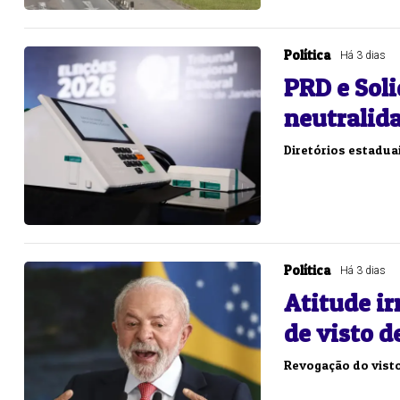
Política
Há 3 dias
PRD e Sol
neutralida
Diretórios estaduai
Política
Há 3 dias
Atitude ir
de visto 
Revogação do visto