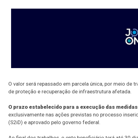
O valor será repassado em parcela única, por meio de t
de proteção e recuperação de infraestrutura afetada.
O prazo estabelecido para a execução das medidas 
exclusivamente nas ações previstas no processo inser
(S2iD) e aprovado pelo governo federal.
Ao final dos trabalhos, o ente beneficiário terá até 30 