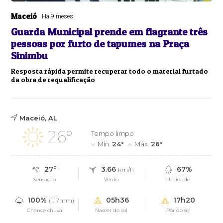
Maceió
Há 9 meses
Guarda Municipal prende em flagrante três
pessoas por furto de tapumes na Praça
Sinimbu
Resposta rápida permite recuperar todo o material furtado
da obra de requalificação
Maceió, AL
26°
Tempo limpo
Mín.
24°
Máx.
26°
27°
3.66
67%
km/h
Sensação
Vento
Umidade
100%
05h36
17h20
(1.17mm)
Chance chuva
Nascer do sol
Pôr do sol