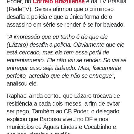
Poder, do
Correio Braziliense
e da TV Brasília
(RedeTV), Seixas afirmou que o criminoso
desafia a polícia e que a única forma de o
assassino em série se render é se for baleado.
"
A impressão que eu tenho é de que ele
(Lázaro) desafia a polícia. Obviamente que ele
está cercado, mas ele tem esse perfil de
enfrentamento. Ele não vai se render. Só vai se
entregar caso seja baleado. Mas, fisicamente
perfeito, acredito que ele não se entregue
",
analisou ele.
Raphael ainda contou que Lázaro trocava de
residência a cada dois meses, a fim de evitar
ser pego. Também ao CB Poder, o delegado
explicou que Barbosa viveu no DF e nos
municípios de Águas Lindas e Cocalzinho e,