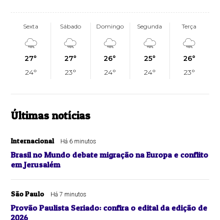
Sexta
Sábado
Domingo
Segunda
Terça
27°
27°
26°
25°
26°
24°
23°
24°
24°
23°
Últimas notícias
Internacional
Há 6 minutos
Brasil no Mundo debate migração na Europa e conflito
em Jerusalém
São Paulo
Há 7 minutos
Provão Paulista Seriado: confira o edital da edição de
2026