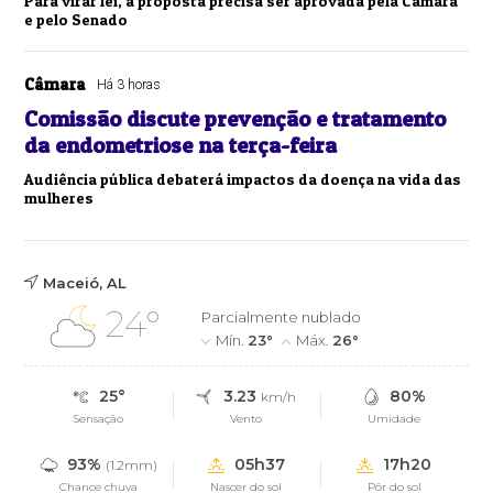
Para virar lei, a proposta precisa ser aprovada pela Câmara
e pelo Senado
Câmara
Há 3 horas
Comissão discute prevenção e tratamento
da endometriose na terça-feira
Audiência pública debaterá impactos da doença na vida das
mulheres
Maceió, AL
24°
Parcialmente nublado
Mín.
23°
Máx.
26°
25°
3.23
80%
km/h
Sensação
Vento
Umidade
93%
05h37
17h20
(1.2mm)
Chance chuva
Nascer do sol
Pôr do sol