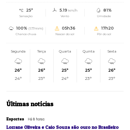
25°
5.19
81%
km/h
Sensação
Vento
Umidade
100%
05h36
17h20
(1.17mm)
Chance chuva
Nascer do sol
Pôr do sol
Segunda
Terça
Quarta
Quinta
Sexta
26°
26°
25°
25°
26°
24°
23°
24°
23°
23°
Últimas notícias
Esportes
Há 8 horas
Lorrane Oliveira e Caio Souza são ouro no Brasileiro