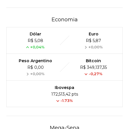
Economia
Dólar
Euro
R$ 5,08
R$ 5,87
+0,04%
+0,00%
Peso Argentino
Bitcoin
R$ 0,00
R$ 349,137,35
+0,00%
-0,27%
Ibovespa
172,513,42 pts
-1.73%
Mega-Sena