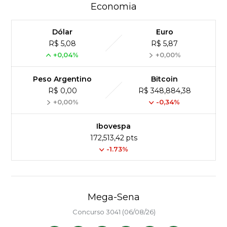
Economia
Dólar
Euro
R$ 5,08
R$ 5,87
+0,04%
+0,00%
Peso Argentino
Bitcoin
R$ 0,00
R$ 348,884,38
+0,00%
-0,34%
Ibovespa
172,513,42 pts
-1.73%
Mega-Sena
Concurso 3041 (06/08/26)