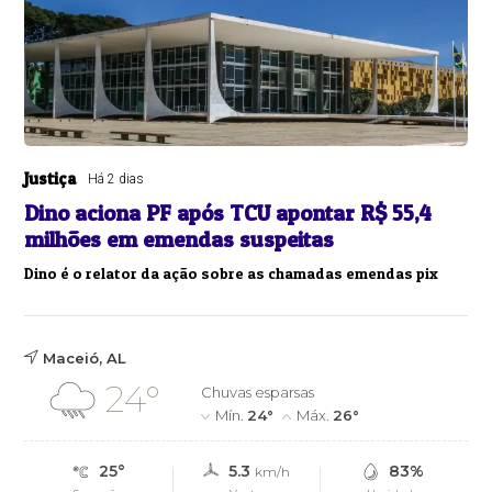
Justiça
Há 2 dias
Dino aciona PF após TCU apontar R$ 55,4
milhões em emendas suspeitas
Dino é o relator da ação sobre as chamadas emendas pix
Maceió, AL
24°
Chuvas esparsas
Mín.
24°
Máx.
26°
25°
5.3
83%
km/h