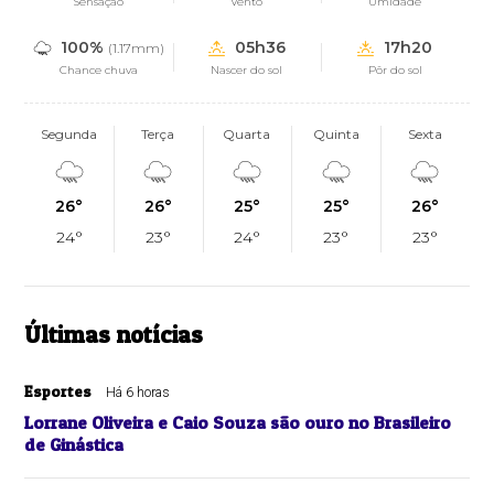
Sensação
Vento
Umidade
100%
05h36
17h20
(1.17mm)
Chance chuva
Nascer do sol
Pôr do sol
Segunda
Terça
Quarta
Quinta
Sexta
26°
26°
25°
25°
26°
24°
23°
24°
23°
23°
Últimas notícias
Esportes
Há 6 horas
Lorrane Oliveira e Caio Souza são ouro no Brasileiro
de Ginástica