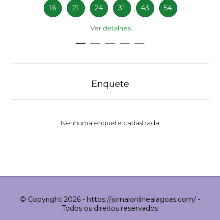
16
21
24
31
43
54
Ver detalhes
Enquete
Nenhuma enquete cadastrada
© Copyright 2026 - https://jornalonlinealagoas.com/ -
Todos os direitos reservados