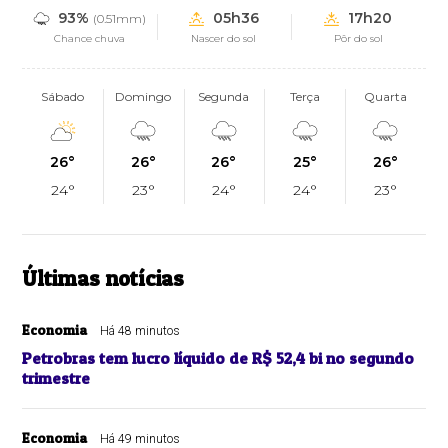
93%
05h36
17h20
(0.51mm)
Chance chuva
Nascer do sol
Pôr do sol
Sábado
Domingo
Segunda
Terça
Quarta
26°
26°
26°
25°
26°
24°
23°
24°
24°
23°
Últimas notícias
Economia
Há 48 minutos
Petrobras tem lucro líquido de R$ 52,4 bi no segundo
trimestre
Economia
Há 49 minutos