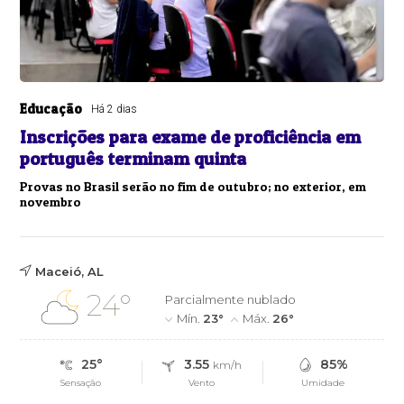
Educação
Há 2 dias
Inscrições para exame de proficiência em
português terminam quinta
Provas no Brasil serão no fim de outubro; no exterior, em
novembro
Maceió, AL
24°
Parcialmente nublado
Mín.
23°
Máx.
26°
25°
3.55
85%
km/h
Sensação
Vento
Umidade