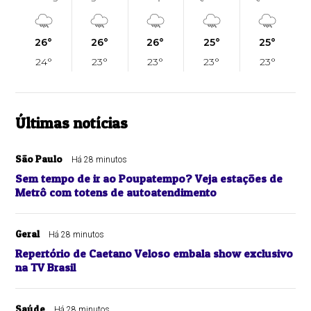
26°
26°
26°
25°
25°
24°
23°
23°
23°
23°
Últimas notícias
São Paulo
Há 28 minutos
Sem tempo de ir ao Poupatempo? Veja estações de
Metrô com totens de autoatendimento
Geral
Há 28 minutos
Repertório de Caetano Veloso embala show exclusivo
na TV Brasil
Saúde
Há 28 minutos