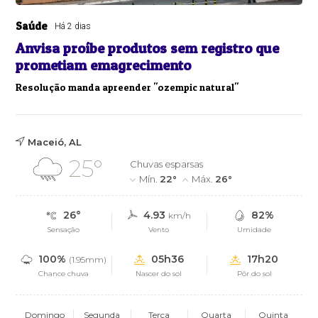
Saúde
Há 2 dias
Anvisa proíbe produtos sem registro que
prometiam emagrecimento
Resolução manda apreender "ozempic natural"
Maceió, AL
25°
Chuvas esparsas
Mín.
22°
Máx.
26°
26°
4.93
82%
km/h
Sensação
Vento
Umidade
100%
05h36
17h20
(1.95mm)
Chance chuva
Nascer do sol
Pôr do sol
Domingo
Segunda
Terça
Quarta
Quinta