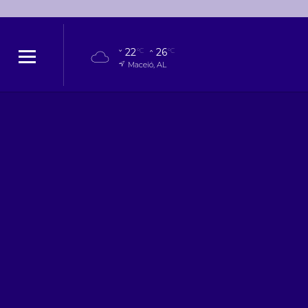
22
26
°C
°C
Maceió, AL