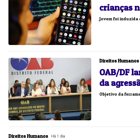
crianças 
Jovem foi induzida 
Direitos Humanos
OAB/DF la
da agress
Objetivo da ferrame
Direitos Humanos
Há 1 dia