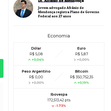
Dr. Afrânio de Mendonça
Jovem advogado Afrânio de
Mendonça registra Plano de Governo
Federal aos 27 anos
Economia
Dólar
Euro
R$ 5,08
R$ 5,87
+0,04%
+0,00%
Peso Argentino
Bitcoin
R$ 0,00
R$ 350,752,35
+0,00%
+0,19%
Ibovespa
172,513,42 pts
-1.73%