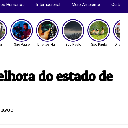
itos Humanos
Internacional
Meio Ambiente
Cultura
ca
São Paulo
Direitos Humanos
São Paulo
São Paulo
Direito
lhora do estado de
à DPOC