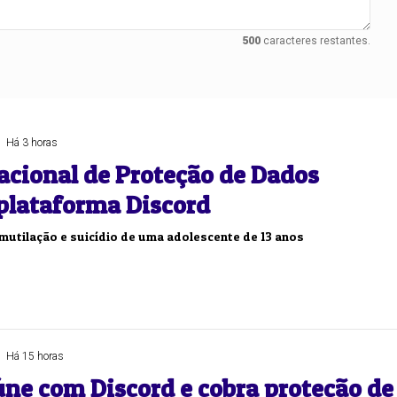
500
caracteres restantes.
Duplasena
8/26)
Concurso 2993 (07/08/26)
1
26
27
03
07
08
11
28
50
Há 3 horas
acional de Proteção de Dados
9
50
57
Ver detalhes
 plataforma Discord
88
91
mutilação e suicídio de uma adolescente de 13 anos
Há 15 horas
úne com Discord e cobra proteção de