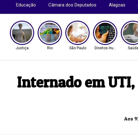
Educação
Câmara dos Deputados
Alagoas
Justiça
Rio
São Paulo
Direitos Humanos
Saúd
Internado em UTI,
Aos 9