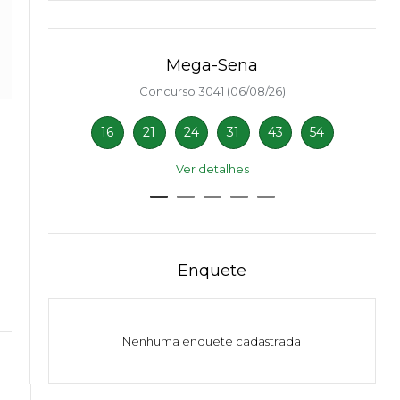
Mega-Sena
Concurso 3041 (06/08/26)
16
21
24
31
43
54
Ver detalhes
Enquete
Nenhuma enquete cadastrada