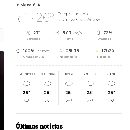
Maceió, AL
26°
Tempo nublado
Mín.
22°
Máx.
26°
27°
5.07
72%
km/h
Sensação
Vento
Umidade
100%
05h36
17h20
(1.95mm)
Chance chuva
Nascer do sol
Pôr do sol
Domingo
Segunda
Terça
Quarta
Quinta
26°
26°
26°
25°
25°
24°
23°
23°
23°
23°
Últimas notícias