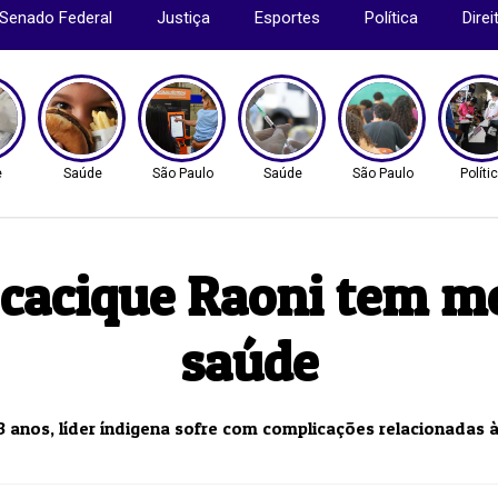
Senado Federal
Justiça
Esportes
Política
Dire
e
Saúde
São Paulo
Saúde
São Paulo
Políti
 cacique Raoni tem me
saúde
3 anos, líder índigena sofre com complicações relacionadas 