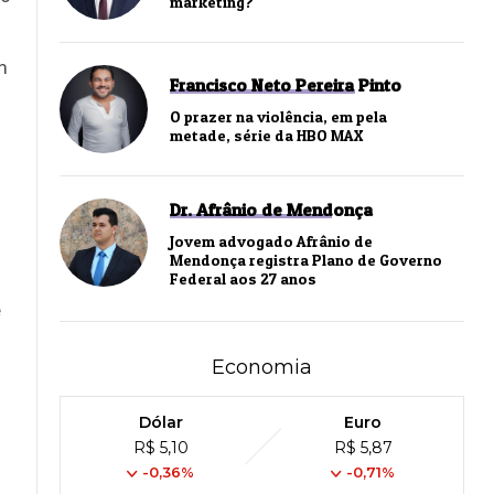
marketing?
m
Francisco Neto Pereira Pinto
O prazer na violência, em pela
metade, série da HBO MAX
Dr. Afrânio de Mendonça
Jovem advogado Afrânio de
Mendonça registra Plano de Governo
Federal aos 27 anos
e
Economia
Dólar
Euro
R$ 5,10
R$ 5,87
-0,36%
-0,71%