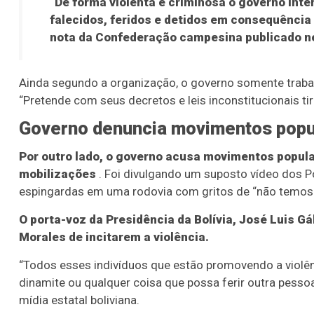
“De forma violenta e criminosa o governo int
falecidos, feridos e detidos em consequência d
nota da Confederação campesina publicado n
Ainda segundo a organização, o governo somente trabal
“Pretende com seus decretos e leis inconstitucionais tir
Governo denuncia movimentos popu
Por outro lado, o governo acusa movimentos popula
mobilizações
. Foi divulgando um suposto vídeo dos 
Lotofácil
Lotomania
espingardas em uma rodovia com gritos de “não temos 
o 3754 (05/08/26)
Concurso 2959 (05/0
O porta-voz da Presidência da Bolívia, José Luis G
05
07
08
11
05
08
10
12
2
Morales de incitarem a violência.
“Todos esses indivíduos que estão promovendo a violên
16
20
21
23
35
36
43
49
5
dinamite ou qualquer coisa que possa ferir outra pesso
25
63
64
65
70
mídia estatal boliviana.