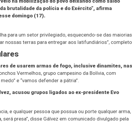
erveio na mobilização do povo deixando como saldo
a brutalidade da polícia e do Exército”, afirma
esse domingo (17).
ha para um setor privilegiado, esquecendo-se das maiorias
ar nossas terras para entregar aos latifundiários”, completo
lares
res de usarem armas de fogo, inclusive dinamites, na
Ponchos Vermelhos, grupo campesino da Bolívia, com
Duplasena
medo” e “vamos defender a pátria”.
8/26)
Concurso 2992 (05/08/26)
álvez, acusou grupos ligados ao ex-presidente Evo
2
27
33
10
14
16
21
30
31
cia, e qualquer pessoa que possua ou porte qualquer arma,
0
56
61
Ver detalhes
a, será presa”, disse Gálvez em comunicado divulgado pela
74
93