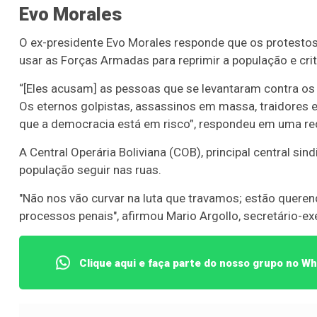
er detalhes
Ver detalhes
Evo Morales
O ex-presidente Evo Morales responde que os protestos 
usar as Forças Armadas para reprimir a população e cri
“[Eles acusam] as pessoas que se levantaram contra os 
Os eternos golpistas, assassinos em massa, traidores
que a democracia está em risco”, respondeu em uma red
A Central Operária Boliviana (COB), principal central sin
população seguir nas ruas.
"Não nos vão curvar na luta que travamos; estão quere
processos penais", afirmou Mario Argollo, secretário-e
Clique aqui e faça parte do nosso grupo no W