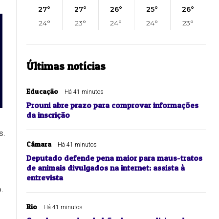
27°
27°
26°
25°
26°
24°
23°
24°
24°
23°
Últimas notícias
Educação
Há 41 minutos
Prouni abre prazo para comprovar informações
da inscrição
s.
Câmara
Há 41 minutos
Deputado defende pena maior para maus-tratos
de animais divulgados na internet; assista à
entrevista
.
Rio
Há 41 minutos