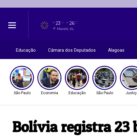
23
26
°C
°C
Maceió, AL
Educação
Câmara dos Deputados
Alagoas
São Paulo
Economia
Educação
São Paulo
Justiç
Bolívia registra 2