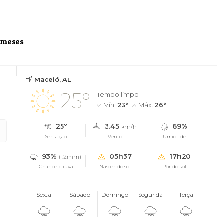
6 meses
Maceió, AL
25°
Tempo limpo
Mín.
23°
Máx.
26°
25°
3.45
69%
km/h
Sensação
Vento
Umidade
93%
05h37
17h20
(1.2mm)
Chance chuva
Nascer do sol
Pôr do sol
Sexta
Sábado
Domingo
Segunda
Terça