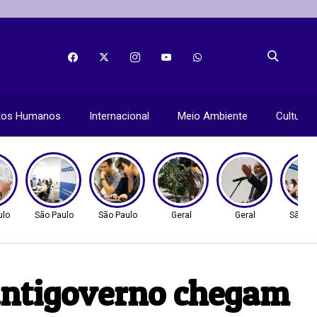
itos Humanos
Internacional
Meio Ambiente
Cultura
ulo
São Paulo
São Paulo
Geral
Geral
São Pa
 antigoverno chegam