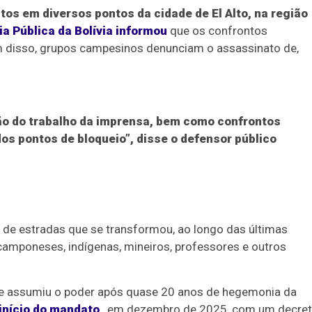
stos em diversos pontos da cidade de El Alto, na região
a Pública da Bolívia informou
que os confrontos
ém disso, grupos campesinos denunciam o assassinato de,
o do trabalho da imprensa, bem como confrontos
s pontos de bloqueio”, disse o defensor público
 de estradas que se transformou, ao longo das últimas
amponeses, indígenas, mineiros, professores e outros
que assumiu o poder após quase 20 anos de hegemonia da
início do mandato
, em dezembro de 2025, com um decre