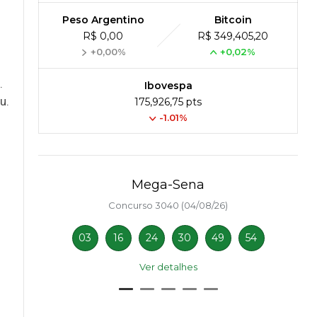
Peso Argentino
Bitcoin
R$ 0,00
R$ 349,405,20
+0,00%
+0,02%
.
Ibovespa
u.
175,926,75 pts
-1.01%
s
Mega-Sena
Concurso 3040 (04/08/26)
03
16
24
30
49
54
Ver detalhes