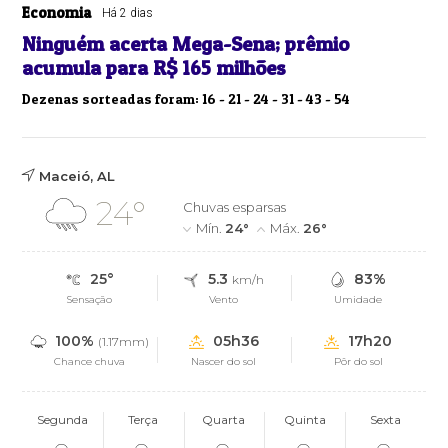
Economia
Há 2 dias
Ninguém acerta Mega-Sena; prêmio
acumula para R$ 165 milhões
Dezenas sorteadas foram: 16 - 21 - 24 - 31 - 43 - 54
Maceió, AL
24°
Chuvas esparsas
Mín.
24°
Máx.
26°
25°
5.3
83%
km/h
Sensação
Vento
Umidade
100%
05h36
17h20
(1.17mm)
Chance chuva
Nascer do sol
Pôr do sol
Segunda
Terça
Quarta
Quinta
Sexta