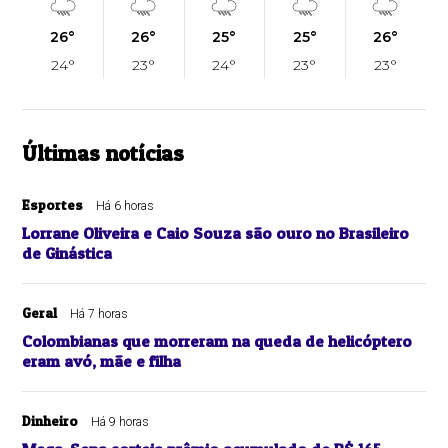
26°
26°
25°
25°
26°
24°
23°
24°
23°
23°
Últimas notícias
Esportes
Há 6 horas
Lorrane Oliveira e Caio Souza são ouro no Brasileiro
de Ginástica
Geral
Há 7 horas
Colombianas que morreram na queda de helicóptero
eram avó, mãe e filha
Dinheiro
Há 9 horas