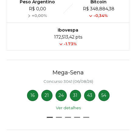
Peso Argentino
Bitcoin
R$ 0,00
R$ 348,884,38
+0,00%
-0,34%
Ibovespa
172,513,42 pts
-1.73%
Mega-Sena
Concurso 3041 (06/08/26)
16
21
24
31
43
54
Ver detalhes