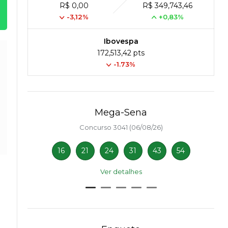
R$ 0,00
R$ 349,743,46
-3,12%
+0,83%
Ibovespa
172,513,42 pts
-1.73%
Mega-Sena
Concurso 3041 (06/08/26)
16
21
24
31
43
54
Ver detalhes