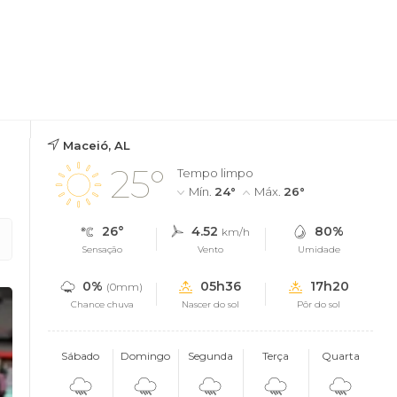
Maceió, AL
25°
Tempo limpo
Mín.
24°
Máx.
26°
26°
4.52
80%
km/h
Sensação
Vento
Umidade
0%
05h36
17h20
(0mm)
Chance chuva
Nascer do sol
Pôr do sol
Sábado
Domingo
Segunda
Terça
Quarta