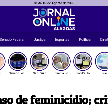
Sexta, 07 de Agosto de 2026
Senado Federal
Justiça
Esportes
Política
Dire
e
Senado Federal
São Paulo
São Paulo
São Paulo
Rio
o de feminicídio; cri