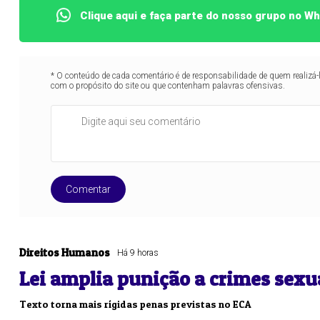
Clique aqui e faça parte do nosso grupo no W
* O conteúdo de cada comentário é de responsabilidade de quem realizá-
com o propósito do site ou que contenham palavras ofensivas.
Lotofácil
Lotomania
o 3755 (06/08/26)
Concurso 2959 (05/0
Comentar
07
08
09
11
05
08
10
12
2
20
22
23
24
35
36
43
49
5
Direitos Humanos
Há 9 horas
25
63
64
65
70
Lei amplia punição a crimes sexu
er detalhes
Ver detalhes
Texto torna mais rígidas penas previstas no ECA