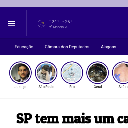
24
26
°C
°C
Maceió, AL
Educação
Câmara dos Deputados
Alagoas
Justiça
São Paulo
Rio
Geral
Saúd
SP tem mais um cas