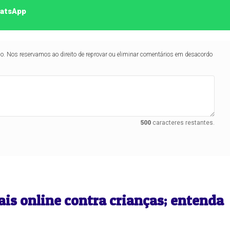
hatsApp
lo. Nos reservamos ao direito de reprovar ou eliminar comentários em desacordo
Duplasena
500
caracteres restantes.
8/26)
Concurso 2992 (05/08/26)
2
27
33
10
14
16
21
30
31
0
56
61
Ver detalhes
74
93
ais online contra crianças; entenda