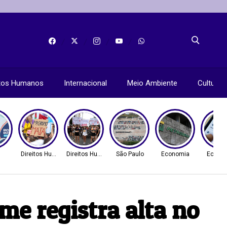
itos Humanos
Internacional
Meio Ambiente
Cultura
Direitos Humanos
Direitos Humanos
São Paulo
Economia
Econo
me registra alta no