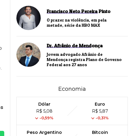
Francisco Neto Pereira Pinto
O prazer na violência, em pela
metade, série da HBO MAX
Dr. Afrânio de Mendonça
o
Jovem advogado Afrânio de
Mendonça registra Plano de Governo
Federal aos 27 anos
.
Economia
Dólar
Euro
os
R$ 5,08
R$ 5,87
-0,59%
-0,31%
Peso Argentino
Bitcoin