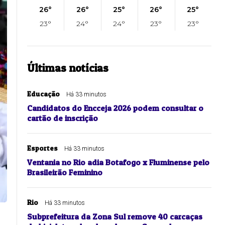
26°
26°
25°
26°
25°
23°
24°
24°
23°
23°
Últimas notícias
Educação
Há 33 minutos
Candidatos do Encceja 2026 podem consultar o
cartão de inscrição
Esportes
Há 33 minutos
Ventania no Rio adia Botafogo x Fluminense pelo
Brasileirão Feminino
Rio
Há 33 minutos
Subprefeitura da Zona Sul remove 40 carcaças