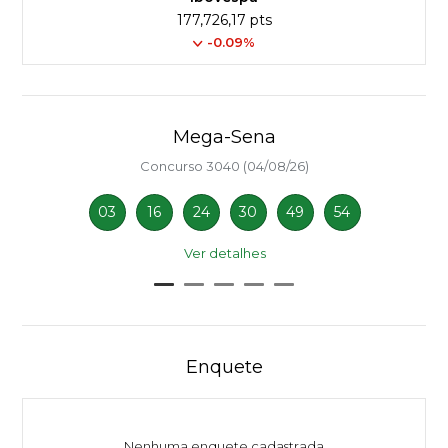
177,726,17 pts
-0.09%
Mega-Sena
Concurso 3040 (04/08/26)
03
16
24
30
49
54
Ver detalhes
Enquete
Nenhuma enquete cadastrada