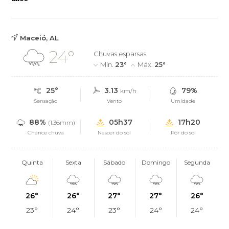
Maceió, AL
24°
Chuvas esparsas
Mín.
23°
Máx.
25°
25°
3.13
79%
km/h
Sensação
Vento
Umidade
88%
05h37
17h20
(1.36mm)
Chance chuva
Nascer do sol
Pôr do sol
Quinta
Sexta
Sábado
Domingo
Segunda
26°
26°
27°
27°
26°
23°
24°
23°
24°
24°