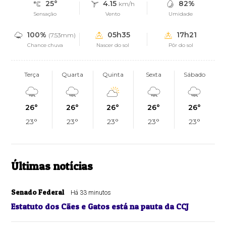
25°
4.15
82%
km/h
Sensação
Vento
Umidade
100%
05h35
17h21
(7.53mm)
Chance chuva
Nascer do sol
Pôr do sol
Terça
Quarta
Quinta
Sexta
Sábado
26°
26°
26°
26°
26°
23°
23°
23°
23°
23°
Últimas notícias
Senado Federal
Há 33 minutos
Estatuto dos Cães e Gatos está na pauta da CCJ