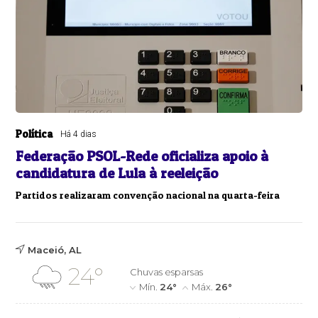
Política
Há 4 dias
Federação PSOL-Rede oficializa apoio à
candidatura de Lula à reeleição
Partidos realizaram convenção nacional na quarta-feira
Maceió, AL
24°
Chuvas esparsas
Mín.
24°
Máx.
26°