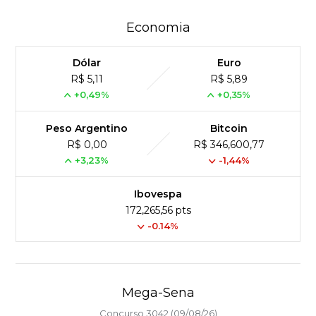
Economia
Dólar
Euro
R$ 5,11
R$ 5,89
+0,49%
+0,35%
Peso Argentino
Bitcoin
R$ 0,00
R$ 346,600,77
+3,23%
-1,44%
Ibovespa
172,265,56 pts
-0.14%
Mega-Sena
Concurso 3042 (09/08/26)