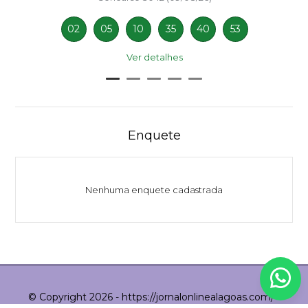
02
05
10
35
40
53
Ver detalhes
Enquete
Nenhuma enquete cadastrada
© Copyright 2026 - https://jornalonlinealagoas.com/ -