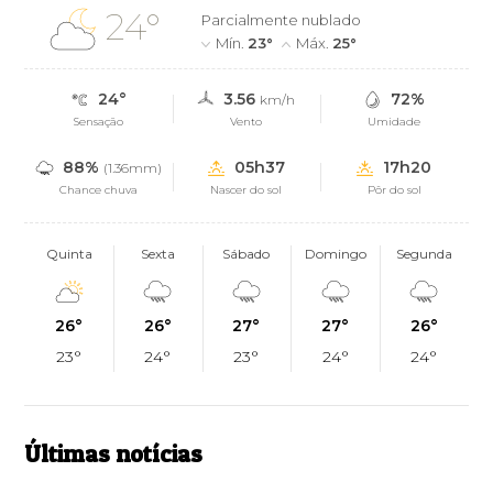
24°
Parcialmente nublado
Mín.
23°
Máx.
25°
24°
3.56
72%
km/h
Sensação
Vento
Umidade
88%
05h37
17h20
(1.36mm)
Chance chuva
Nascer do sol
Pôr do sol
Quinta
Sexta
Sábado
Domingo
Segunda
26°
26°
27°
27°
26°
23°
24°
23°
24°
24°
Últimas notícias