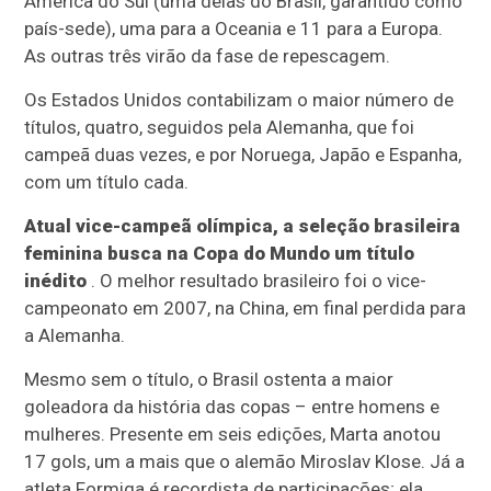
América do Sul (uma delas do Brasil, garantido como
país-sede), uma para a Oceania e 11 para a Europa.
As outras três virão da fase de repescagem.
Os Estados Unidos contabilizam o maior número de
títulos, quatro, seguidos pela Alemanha, que foi
campeã duas vezes, e por Noruega, Japão e Espanha,
com um título cada.
Atual vice-campeã olímpica, a seleção brasileira
feminina busca na Copa do Mundo um título
inédito
. O melhor resultado brasileiro foi o vice-
campeonato em 2007, na China, em final perdida para
a Alemanha.
Mesmo sem o título, o Brasil ostenta a maior
goleadora da história das copas – entre homens e
mulheres. Presente em seis edições, Marta anotou
17 gols, um a mais que o alemão Miroslav Klose. Já a
atleta Formiga é recordista de participações; ela