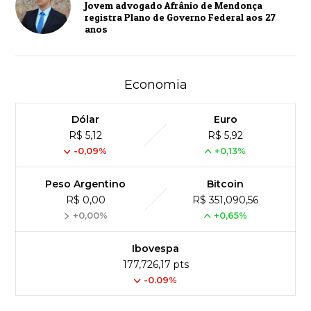
Jovem advogado Afrânio de Mendonça
registra Plano de Governo Federal aos 27
anos
Economia
Dólar
Euro
R$ 5,12
R$ 5,92
-0,09%
+0,13%
Peso Argentino
Bitcoin
R$ 0,00
R$ 351,090,56
+0,00%
+0,65%
Ibovespa
177,726,17 pts
-0.09%