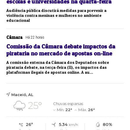
escolas e universidades na quarta-feira
Audiência pública discutirá medidas para prevenir a
violência contra meninas e mulheres no ambiente
educacional
Câmara
Há 22 horas
Comissão da Câmara debate impactos da
pirataria no mercado de apostas on-line
A comissão externa da Câmara dos Deputados sobre
pirataria debate, na terça-feira (11), os impactos das
plataformas ilegais de apostas online. A au...
Maceió, AL
25°
Chuvas esparsas
Mín.
22°
Máx.
26°
26°
5.34
80%
km/h