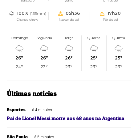
Sensação
Vento
Umidade
100%
05h36
17h20
(1.95mm)
Chance chuva
Nascer do sol
Pôr do sol
Domingo
Segunda
Terça
Quarta
Quinta
26°
26°
26°
25°
25°
24°
23°
23°
23°
23°
Últimas notícias
Esportes
Há 4 minutos
Pai de Lionel Messi morre aos 68 anos na Argentina
São Paulo
Há 5 minutos