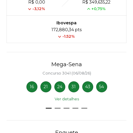
R$ 0,00
R$ 349,635,22
-3,12%
+0,75%
Ibovespa
172,880,34 pts
-1.52%
Mega-Sena
Concurso 3041 (06/08/26)
16
21
24
31
43
54
Ver detalhes
Enquete