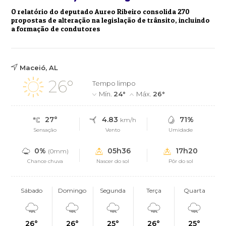
O relatório do deputado Aureo Ribeiro consolida 270
propostas de alteração na legislação de trânsito, incluindo
a formação de condutores
Maceió, AL
26°
Tempo limpo
Mín.
24°
Máx.
26°
27°
4.83
71%
km/h
Sensação
Vento
Umidade
0%
05h36
17h20
(0mm)
Chance chuva
Nascer do sol
Pôr do sol
Sábado
Domingo
Segunda
Terça
Quarta
26°
26°
25°
26°
25°